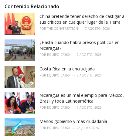
e
Contenido Relacionado
g
o
China pretende tener derecho de castigar a
r
sus críticos en cualquier lugar de la Tierra
i
POR
THE CONVERSATION
7 AGOSTO, 2026
e
s
¿Hasta cuando habrá presos políticos en
:
Nicaragua?
POR
EQUIPO CA360
7 AGOSTO, 2026
Costa Rica en la encrucijada
POR
EQUIPO CA360
7 AGOSTO, 2026
Nicaragua es un mal ejemplo para México,
Brasil y toda Latinoamérica
POR
EQUIPO CA360
7 AGOSTO, 2026
Menos gobierno y más ciudadanía
POR
EQUIPO CA360
28 JULIO, 2026