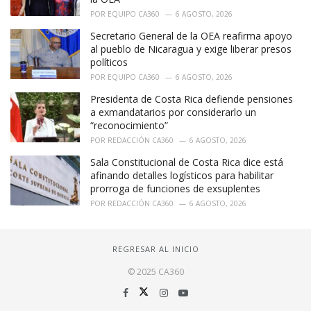
POR
EQUIPO CA360
6 AGOSTO, 2026
Secretario General de la OEA reafirma apoyo
al pueblo de Nicaragua y exige liberar presos
políticos
POR
EQUIPO CA360
6 AGOSTO, 2026
Presidenta de Costa Rica defiende pensiones
a exmandatarios por considerarlo un
“reconocimiento”
POR
REDACCIÓN CA360
6 AGOSTO, 2026
Sala Constitucional de Costa Rica dice está
afinando detalles logísticos para habilitar
prorroga de funciones de exsuplentes
POR
REDACCIÓN CA360
6 AGOSTO, 2026
REGRESAR AL INICIO
© 2025 CA360