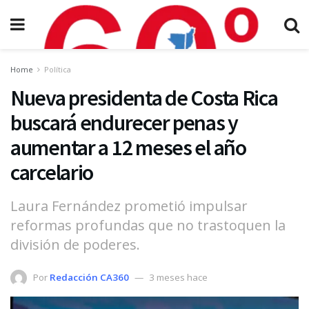
Home
Política
Nueva presidenta de Costa Rica
buscará endurecer penas y
aumentar a 12 meses el año
carcelario
Laura Fernández prometió impulsar
reformas profundas que no trastoquen la
división de poderes.
Por
Redacción CA360
3 meses hace