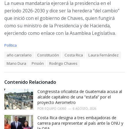
La nueva mandataria ejercerá la presidencia en el
período 2026-2030 y dice ser la heredera “del cambio”
que inició con el gobierno de Chaves, quien fungirá
como su ministro de la Presidencia y de Hacienda,
ejerciendo como enlace con la Asamblea Legislativa.
C
Política
a
T
año carcelario
Constitución
Costa Rica
Laura Fernández
t
a
e
Mano Dura
Prisión
Rodrigo Chaves
g
g
s
o
:
r
i
Contenido Relacionado
e
Congresista oficialista de Guatemala acusa al
s
:
alcalde capitalino de una “estafa” por el
proyecto Aerometro
POR
EQUIPO CA360
6 AGOSTO, 2026
Costa Rica designa a tres embajadoras de
carrera para representar al país ante la ONU y
la OEA