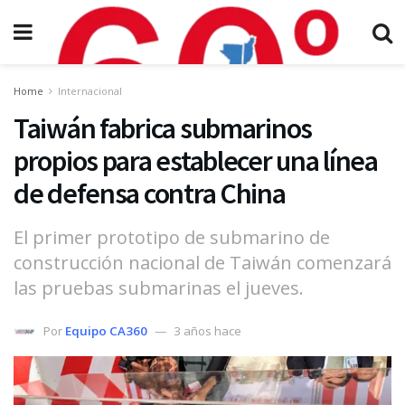
Home
Internacional
Taiwán fabrica submarinos
propios para establecer una línea
de defensa contra China
El primer prototipo de submarino de
construcción nacional de Taiwán comenzará
las pruebas submarinas el jueves.
Por
Equipo CA360
3 años hace