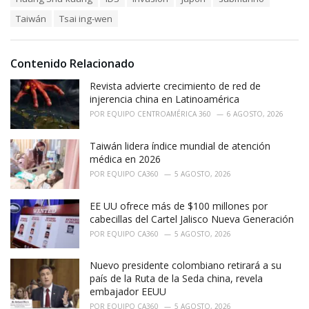
g
g
s
o
Taiwán
Tsai ing-wen
:
r
i
e
Contenido Relacionado
s
:
Revista advierte crecimiento de red de
injerencia china en Latinoamérica
POR
EQUIPO CENTROAMÉRICA 360
6 AGOSTO, 2026
Taiwán lidera índice mundial de atención
médica en 2026
POR
EQUIPO CA360
5 AGOSTO, 2026
EE UU ofrece más de $100 millones por
cabecillas del Cartel Jalisco Nueva Generación
POR
EQUIPO CA360
5 AGOSTO, 2026
Nuevo presidente colombiano retirará a su
país de la Ruta de la Seda china, revela
embajador EEUU
POR
EQUIPO CA360
5 AGOSTO, 2026