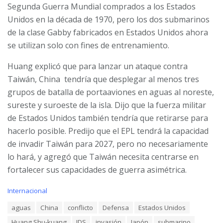
Segunda Guerra Mundial comprados a los Estados
Unidos en la década de 1970, pero los dos submarinos
de la clase Gabby fabricados en Estados Unidos ahora
se utilizan solo con fines de entrenamiento.
Huang explicó que para lanzar un ataque contra
Taiwán, China
tendría que desplegar al menos tres
grupos de batalla de portaaviones en aguas al noreste,
sureste y suroeste de la isla. Dijo que la fuerza militar
de Estados Unidos también tendría que retirarse para
hacerlo posible.
Predijo que el EPL tendrá la capacidad
de invadir Taiwán para 2027, pero no necesariamente
lo hará, y agregó que Taiwán necesita centrarse en
fortalecer sus capacidades de guerra asimétrica.
C
Internacional
a
T
aguas
China
conflicto
Defensa
Estados Unidos
t
a
e
Huang Shu-kuang
IDS
invasión
Japón
submarino