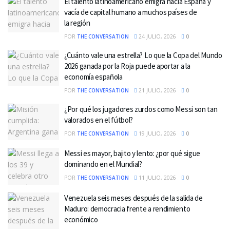
El talento latinoamericano emigra hacia España y
vacía de capital humano a muchos países de
la región
POR
THE CONVERSATION
24 JULIO, 2026
0
¿Cuánto vale una estrella? Lo que la Copa del Mundo
2026 ganada por la Roja puede aportar a la
economía española
POR
THE CONVERSATION
21 JULIO, 2026
0
¿Por qué los jugadores zurdos como Messi son tan
valorados en el fútbol?
POR
THE CONVERSATION
19 JULIO, 2026
0
Messi es mayor, bajito y lento: ¿por qué sigue
dominando en el Mundial?
POR
THE CONVERSATION
11 JULIO, 2026
0
Venezuela seis meses después de la salida de
Maduro: democracia frente a rendimiento
económico