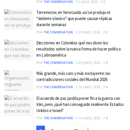
POR
THE CONVERSATION
5 JULIO, 2026
0
Terremotos en Venezuela: así se produjo el
“doblete sísmico” que puede causar réplicas
durante semanas
POR
THE CONVERSATION
25 JUNIO, 2026
0
Elecciones en Colombia: qué nos dicen los
resultados sobre la nueva forma de hacer política
en Latinoamérica
POR
THE CONVERSATION
23 JUNIO, 2026
0
Más grande, más caro y más excluyente: las
contradicciones sociales del Mundial 2026
POR
THE CONVERSATION
16 JUNIO, 2026
0
El acuerdo de paz podría poner fin a la guerra con
Irán, pero ¿qué han conseguido realmente Estados
Unidos e Israel?
POR
THE CONVERSATION
16 JUNIO, 2026
0