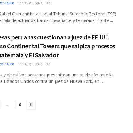
PO CA360
11 ABRIL, 2026
0
l Rafael Curruchiche acusó al Tribunal Supremo Electoral (TSE)
mala de actuar de forma “desafiante y temeraria” frente ...
sas peruanas cuestionan a juez de EE.UU.
so Continental Towers que salpica procesos
uatemala y El Salvador
PO CA360
13 ABRIL, 2026
0
 y ejecutivos peruanos presentaron una apelación ante la
 de Estados Unidos contra un juez de Nueva York, en ...
…
6