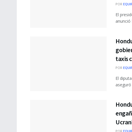
POR
EQUI
El pres
anunció 
Hondur
gobier
taxis 
POR
EQUI
El diput
aseguró 
Hondu
engaño
Ucran
POR
EQUI