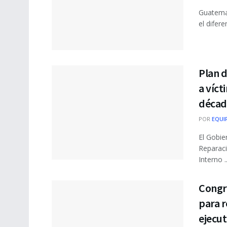
Guatemal
el difer
Plan 
a víct
décad
POR
EQUI
El Gobie
Reparaci
Interno ..
Congr
para r
ejecut