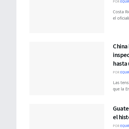
POR
EQUI
Costa Ri
el oficia
China 
inspe
hasta
POR
EQUI
Las tens
que la E
Guatem
el his
POR
EQUI