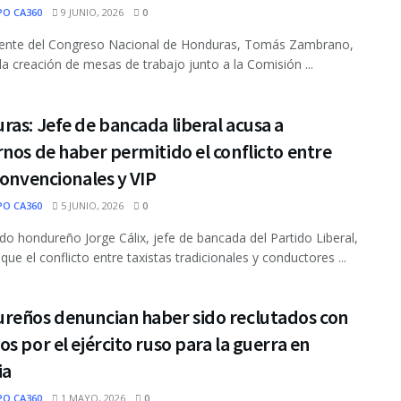
PO CA360
9 JUNIO, 2026
0
idente del Congreso Nacional de Honduras, Tomás Zambrano,
la creación de mesas de trabajo junto a la Comisión ...
as: Jefe de bancada liberal acusa a
nos de haber permitido el conflicto entre
convencionales y VIP
PO CA360
5 JUNIO, 2026
0
ado hondureño Jorge Cálix, jefe de bancada del Partido Liberal,
que el conflicto entre taxistas tradicionales y conductores ...
reños denuncian haber sido reclutados con
s por el ejército ruso para la guerra en
ia
PO CA360
1 MAYO, 2026
0