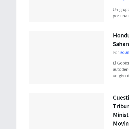
Un grup
por una 
Hondu
Sahar
POR
EQUI
El Gobie
autoden
un giro de
Cuesti
Tribun
Minist
Movim