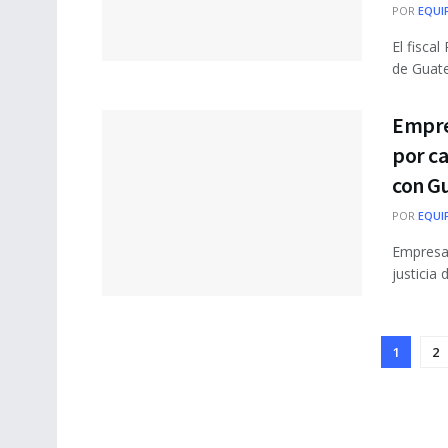
POR
EQUI
El fisca
de Guate
Empre
por ca
con G
POR
EQUI
Empresas
justicia
1
2