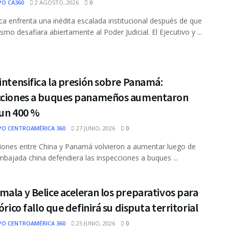
PO CA360
2 AGOSTO, 2026
0
ca enfrenta una inédita escalada institucional después de que
lismo desafiara abiertamente al Poder Judicial. El Ejecutivo y ...
intensifica la presión sobre Panamá:
cciones a buques panameños aumentaron
 un 400 %
PO CENTROAMÉRICA 360
27 JUNIO, 2026
0
iones entre China y Panamá volvieron a aumentar luego de
mbajada china defendiera las inspecciones a buques ...
ala y Belice aceleran los preparativos para
tórico fallo que definirá su disputa territorial
PO CENTROAMÉRICA 360
25 JUNIO, 2026
0