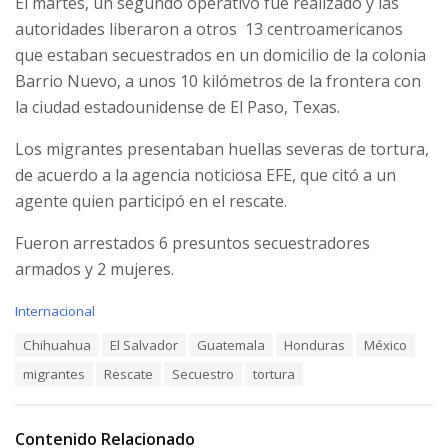
El martes, un segundo operativo fue realizado y las
autoridades liberaron a otros 13 centroamericanos
que estaban secuestrados en un domicilio de la colonia
Barrio Nuevo, a unos 10 kilómetros de la frontera con
la ciudad estadounidense de El Paso, Texas.
Los migrantes presentaban huellas severas de tortura,
de acuerdo a la agencia noticiosa EFE, que citó a un
agente quien participó en el rescate.
Fueron arrestados 6 presuntos secuestradores
armados y 2 mujeres.
C
Internacional
a
T
Chihuahua
El Salvador
Guatemala
Honduras
México
t
a
e
migrantes
Rescate
Secuestro
tortura
g
g
s
o
:
r
i
Contenido Relacionado