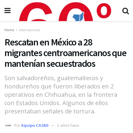
Home
Internacional
Rescatan en México a 28
migrantes centroamericanos que
mantenían secuestrados
Son salvadoreños, guatemaltecos y
hondureños que fueron liberados en 2
operativos en Chihuahua, en la frontera
con Estados Unidos. Algunos de ellos
presentaban señales de tortura.
Por
Equipo CA360
2 años hace