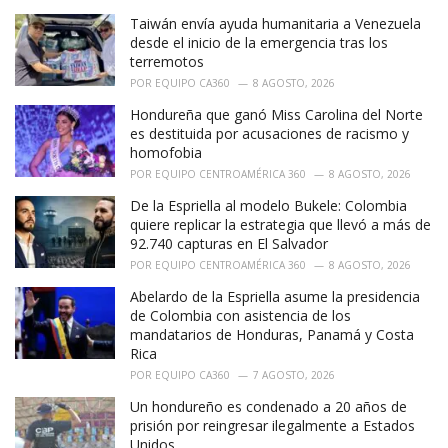
e
Taiwán envía ayuda humanitaria a Venezuela
s
:
desde el inicio de la emergencia tras los
terremotos
POR
EQUIPO CA360
8 AGOSTO, 2026
Hondureña que ganó Miss Carolina del Norte
es destituida por acusaciones de racismo y
homofobia
POR
EQUIPO CENTROAMÉRICA 360
8 AGOSTO, 2026
De la Espriella al modelo Bukele: Colombia
quiere replicar la estrategia que llevó a más de
92.740 capturas en El Salvador
POR
EQUIPO CENTROAMÉRICA 360
8 AGOSTO, 2026
Abelardo de la Espriella asume la presidencia
de Colombia con asistencia de los
mandatarios de Honduras, Panamá y Costa
Rica
POR
EQUIPO CA360
7 AGOSTO, 2026
Un hondureño es condenado a 20 años de
prisión por reingresar ilegalmente a Estados
Unidos