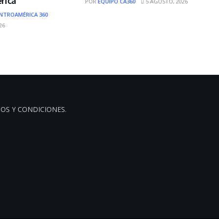
rica
POR
EQUIPO CA360
5 AGOSTO, 2026
NTROAMÉRICA 360
26
OS Y CONDICIONES
.