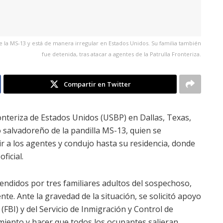
 la MS-13 y está de manera irregular en Estados Unidos. Su familia también
fue detenida, tras atacar a agentes de la Patrulla Fronteriza.
Compartir en Twitter
ronteriza de Estados Unidos (USBP) en Dallas, Texas,
 salvadoreño de la pandilla MS-13, quien se
ir a los agentes y condujo hasta su residencia, donde
ficial.
prendidos por tres familiares adultos del sospechoso,
e. Ante la gravedad de la situación, se solicitó apoyo
(FBI) y del Servicio de Inmigración y Control de
miento y hacer que todos los ocupantes salieran