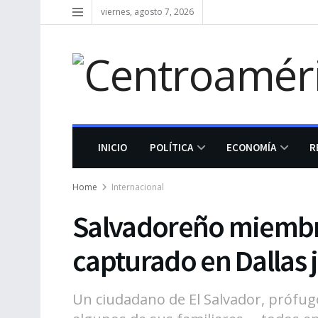
viernes, agosto 7, 2026
INICIO
POLÍTICA
ECONOMÍA
R
Home
Internacional
Salvadoreño miembro
capturado en Dallas j
Un ciudadano de El Salvador, prófug