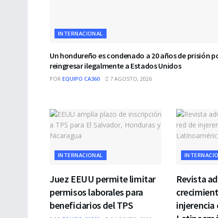
INTERNACIONAL
Un hondureño es condenado a 20 años de prisión p
reingresar ilegalmente a Estados Unidos
POR
EQUIPO CA360
7 AGOSTO, 2026
INTERNACIONAL
INTERNACI
Juez EEUU permite limitar
Revista ad
permisos laborales para
crecimient
beneficiarios del TPS
injerencia