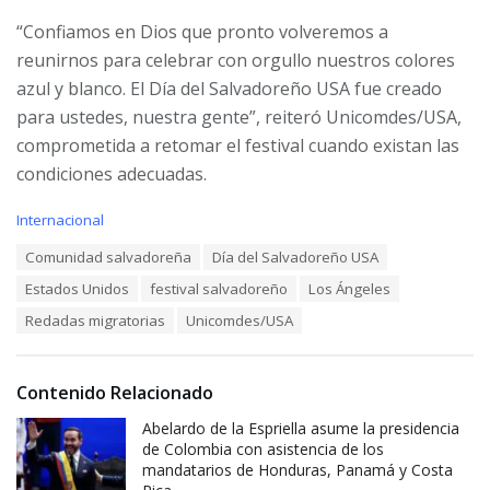
“Confiamos en Dios que pronto volveremos a
reunirnos para celebrar con orgullo nuestros colores
azul y blanco. El Día del Salvadoreño USA fue creado
para ustedes, nuestra gente”, reiteró Unicomdes/USA,
comprometida a retomar el festival cuando existan las
condiciones adecuadas.
C
Internacional
a
T
Comunidad salvadoreña
Día del Salvadoreño USA
t
a
e
Estados Unidos
festival salvadoreño
Los Ángeles
g
g
s
o
Redadas migratorias
Unicomdes/USA
:
r
i
e
Contenido Relacionado
s
:
Abelardo de la Espriella asume la presidencia
de Colombia con asistencia de los
mandatarios de Honduras, Panamá y Costa