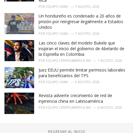
Rica
POR
EQUIPO CA360
7 AGOSTO, 2026
Un hondureño es condenado a 20 años de
prisión por reingresar ilegalmente a Estados
Unidos
POR
EQUIPO CA360
7 AGOSTO, 2026
Las cinco claves del modelo Bukele que
inspiran el inicio del gobierno de Abelardo de
la Espriella en Colombia
POR
EQUIPO CENTROAMÉRICA 360
7 AGOSTO, 2026
Juez EEUU permite limitar permisos laborales
para beneficiarios del TPS
POR
EQUIPO CA360
6 AGOSTO, 2026
Revista advierte crecimiento de red de
injerencia china en Latinoamérica
POR
EQUIPO CENTROAMÉRICA 360
6 AGOSTO, 2026
REGRESAR AL INICIO