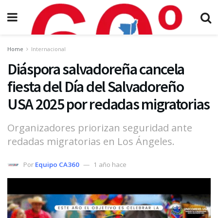
Home
Internacional
Diáspora salvadoreña cancela
fiesta del Día del Salvadoreño
USA 2025 por redadas migratorias
Organizadores priorizan seguridad ante
redadas migratorias en Los Ángeles.
Por
Equipo CA360
1 año hace