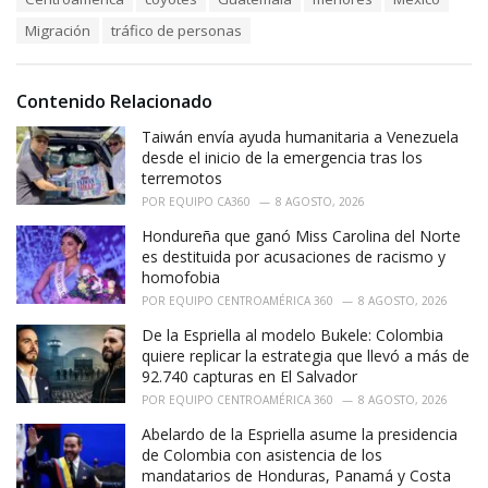
a
e
Migración
tráfico de personas
g
g
s
o
:
r
i
Contenido Relacionado
e
Taiwán envía ayuda humanitaria a Venezuela
s
:
desde el inicio de la emergencia tras los
terremotos
POR
EQUIPO CA360
8 AGOSTO, 2026
Hondureña que ganó Miss Carolina del Norte
es destituida por acusaciones de racismo y
homofobia
POR
EQUIPO CENTROAMÉRICA 360
8 AGOSTO, 2026
De la Espriella al modelo Bukele: Colombia
quiere replicar la estrategia que llevó a más de
92.740 capturas en El Salvador
POR
EQUIPO CENTROAMÉRICA 360
8 AGOSTO, 2026
Abelardo de la Espriella asume la presidencia
de Colombia con asistencia de los
mandatarios de Honduras, Panamá y Costa