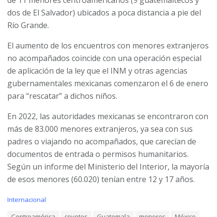
de 11 menores centroamericanos (9 guatemaltecos y
dos de El Salvador) ubicados a poca distancia a pie del
Río Grande.
El aumento de los encuentros con menores extranjeros
no acompañados coincide con una operación especial
de aplicación de la ley que el INM y otras agencias
gubernamentales mexicanas comenzaron el 6 de enero
para “rescatar” a dichos niños.
En 2022, las autoridades mexicanas se encontraron con
más de 83.000 menores extranjeros, ya sea con sus
padres o viajando no acompañados, que carecían de
documentos de entrada o permisos humanitarios.
Según un informe del Ministerio del Interior, la mayoría
de esos menores (60.020) tenían entre 12 y 17 años.
C
Internacional
a
T
Centroamérica
coyotes
Guatemala
menores
México
t