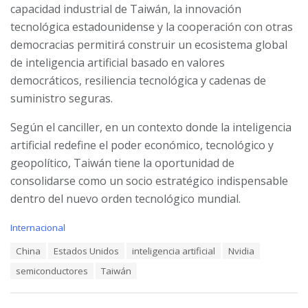
capacidad industrial de Taiwán, la innovación
tecnológica estadounidense y la cooperación con otras
democracias permitirá construir un ecosistema global
de inteligencia artificial basado en valores
democráticos, resiliencia tecnológica y cadenas de
suministro seguras.
Según el canciller, en un contexto donde la inteligencia
artificial redefine el poder económico, tecnológico y
geopolítico, Taiwán tiene la oportunidad de
consolidarse como un socio estratégico indispensable
dentro del nuevo orden tecnológico mundial.
C
Internacional
a
T
China
Estados Unidos
inteligencia artificial
Nvidia
t
a
e
semiconductores
Taiwán
g
g
s
o
:
r