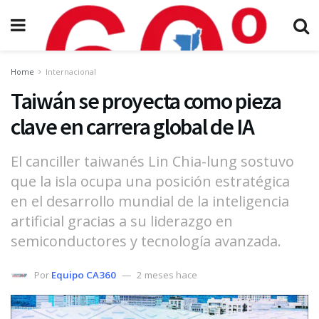
Home
Internacional
Taiwán se proyecta como pieza
clave en carrera global de IA
El canciller taiwanés Lin Chia-lung sostuvo
que la isla ocupa una posición estratégica
en el desarrollo mundial de la inteligencia
artificial gracias a su liderazgo en
semiconductores y tecnología avanzada.
Por
Equipo CA360
2 meses hace