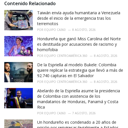
i
Contenido Relacionado
e
Taiwán envía ayuda humanitaria a Venezuela
s
:
desde el inicio de la emergencia tras los
terremotos
POR
EQUIPO CA360
8 AGOSTO, 2026
Hondureña que ganó Miss Carolina del Norte
es destituida por acusaciones de racismo y
homofobia
POR
EQUIPO CENTROAMÉRICA 360
8 AGOSTO, 2026
De la Espriella al modelo Bukele: Colombia
quiere replicar la estrategia que llevó a más de
92.740 capturas en El Salvador
POR
EQUIPO CENTROAMÉRICA 360
8 AGOSTO, 2026
Abelardo de la Espriella asume la presidencia
de Colombia con asistencia de los
mandatarios de Honduras, Panamá y Costa
Rica
POR
EQUIPO CA360
7 AGOSTO, 2026
Un hondureño es condenado a 20 años de
prisión por reingresar ilegalmente a Estados