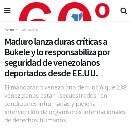
Home
Internacional
Maduro lanza duras críticas a
Bukele y lo responsabiliza por
seguridad de venezolanos
deportados desde EE.UU.
El mandatario venezolano denunció que 238
venezolanos están "secuestrados" en
condiciones inhumanas y pidió la
intervención de organismos internacionales
de derechos humanos