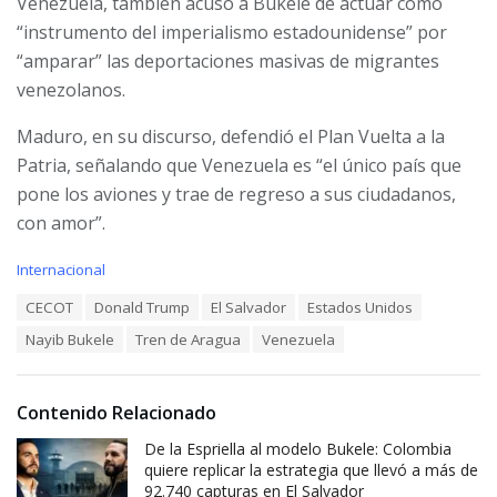
Venezuela, también acusó a Bukele de actuar como
“instrumento del imperialismo estadounidense” por
“amparar” las deportaciones masivas de migrantes
venezolanos.
Maduro, en su discurso, defendió el Plan Vuelta a la
Patria, señalando que Venezuela es “el único país que
pone los aviones y trae de regreso a sus ciudadanos,
con amor”.
C
Internacional
a
T
CECOT
Donald Trump
El Salvador
Estados Unidos
t
a
e
Nayib Bukele
Tren de Aragua
Venezuela
g
g
s
o
:
r
i
Contenido Relacionado
e
De la Espriella al modelo Bukele: Colombia
s
:
quiere replicar la estrategia que llevó a más de
92.740 capturas en El Salvador