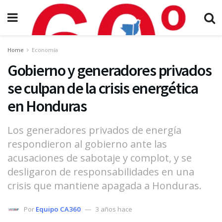
Home
Economía
Gobierno y generadores privados
se culpan de la crisis energética
en Honduras
Los generadores privados de energía
respondieron al gobierno ante las
acusaciones de sabotaje y complot, y se
desligaron de responsabilidades en una
crisis que mantiene apagada a Honduras.
Por
Equipo CA360
3 años hace