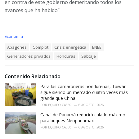
en contra de este gobierno demeritando todos los
avances que ha habido”.
C
Economía
a
T
Apagones
Complot
Crisis energética
ENEE
t
a
e
Generadores privados
Honduras
Sabtaje
g
g
s
o
:
r
i
Contenido Relacionado
e
Para las camaroneras hondureñas, Taiwán
s
:
sigue siendo un mercado cuatro veces más
grande que China
POR
EQUIPO CA360
6 AGOSTO, 2026
Canal de Panamá reducirá calado máximo
para buques Neopanamax
POR
EQUIPO CA360
6 AGOSTO, 2026