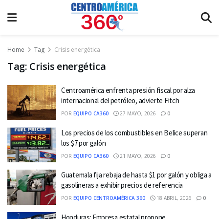
Home
Tag
Crisis energética
Tag:
Crisis energética
Centroamérica enfrenta presión fiscal por alza
internacional del petróleo, advierte Fitch
POR
EQUIPO CA360
27 MAYO, 2026
0
Los precios de los combustibles en Belice superan
los $7 por galón
POR
EQUIPO CA360
21 MAYO, 2026
0
Guatemala fija rebaja de hasta $1 por galón y obliga a
gasolineras a exhibir precios de referencia
POR
EQUIPO CENTROAMÉRICA 360
18 ABRIL, 2026
0
Honduras: Empresa estatal propone