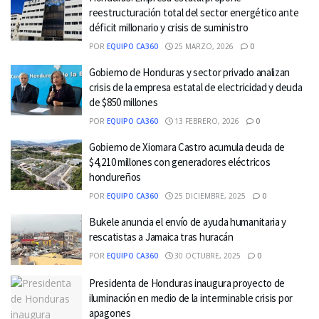
reestructuración total del sector energético ante
déficit millonario y crisis de suministro
POR
EQUIPO CA360
25 MARZO, 2026
0
Gobierno de Honduras y sector privado analizan
crisis de la empresa estatal de electricidad y deuda
de $850 millones
POR
EQUIPO CA360
13 FEBRERO, 2026
0
Gobierno de Xiomara Castro acumula deuda de
$4,210 millones con generadores eléctricos
hondureños
POR
EQUIPO CA360
25 DICIEMBRE, 2025
0
Bukele anuncia el envío de ayuda humanitaria y
rescatistas a Jamaica tras huracán
POR
EQUIPO CA360
30 OCTUBRE, 2025
0
Presidenta de Honduras inaugura proyecto de
iluminación en medio de la interminable crisis por
apagones