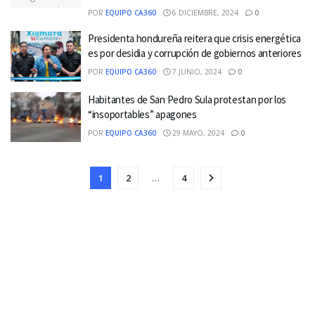
POR
EQUIPO CA360
6 DICIEMBRE, 2024
0
Presidenta hondureña reitera que crisis energética
es por desidia y corrupción de gobiernos anteriores
POR
EQUIPO CA360
7 JUNIO, 2024
0
Habitantes de San Pedro Sula protestan por los
“insoportables” apagones
POR
EQUIPO CA360
29 MAYO, 2024
0
1
2
…
4