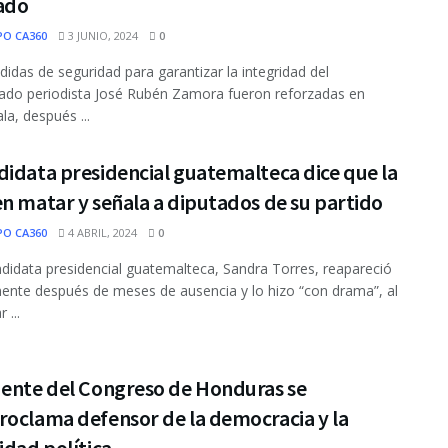
ado
PO CA360
3 JUNIO, 2024
0
das de seguridad para garantizar la integridad del
ado periodista José Rubén Zamora fueron reforzadas en
a, después ...
idata presidencial guatemalteca dice que la
n matar y señala a diputados de su partido
PO CA360
4 ABRIL, 2024
0
didata presidencial guatemalteca, Sandra Torres, reapareció
ente después de meses de ausencia y lo hizo “con drama”, al
 ...
dente del Congreso de Honduras se
roclama defensor de la democracia y la
idad política