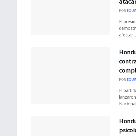
ataca
POR
EQUI
El presi
demostra
afectar ..
Hondu
contra
complo
POR
EQUI
El parti
lanzaron
Nacional 
Hondur
psicol