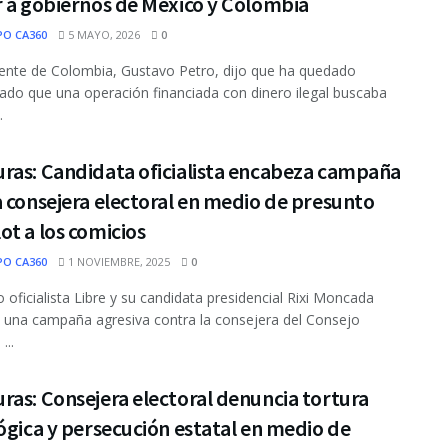
r a gobiernos de México y Colombia
PO CA360
5 MAYO, 2026
0
dente de Colombia, Gustavo Petro, dijo que ha quedado
do que una operación financiada con dinero ilegal buscaba
.
ras: Candidata oficialista encabeza campaña
 consejera electoral en medio de presunto
t a los comicios
PO CA360
1 NOVIEMBRE, 2025
0
do oficialista Libre y su candidata presidencial Rixi Moncada
 una campaña agresiva contra la consejera del Consejo
...
as: Consejera electoral denuncia tortura
ógica y persecución estatal en medio de