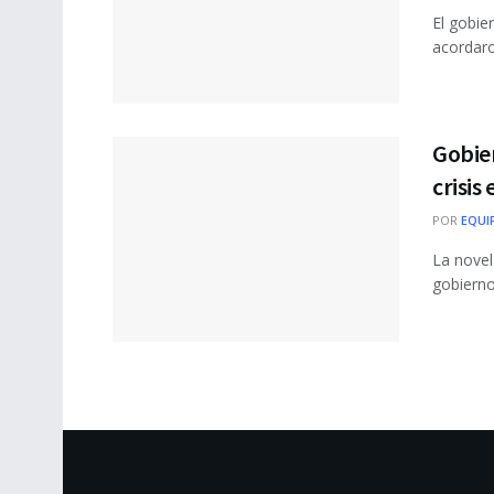
El gobie
acordaro
Gobier
crisis
POR
EQUI
La novel
gobierno