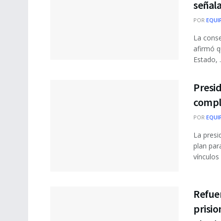
señal
POR
EQUI
La conse
afirmó q
Estado, .
Presi
complo
POR
EQUI
La presi
plan par
vínculos .
Refue
prisio