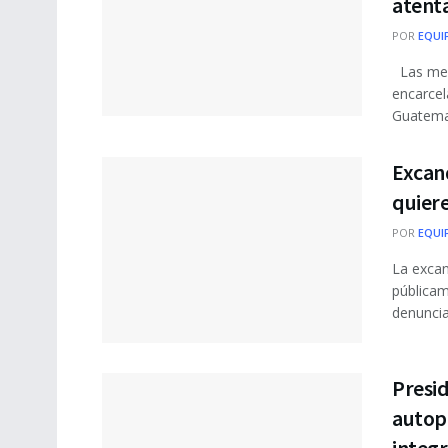
atent
POR
EQUI
Las medi
encarcel
Guatemal
Excand
quiere
POR
EQUI
La excan
públicam
denunciar
Presi
autop
integr