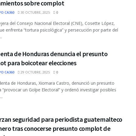
amientos sobre complot
PO CA360
30 OCTUBRE, 2025
0
jera del Consejo Nacional Electoral (CNE), Cosette López,
ue enfrenta “tortura psicológica” y persecución por parte del
..
denta de Honduras denuncia el presunto
t para boicotear elecciones
PO CA360
29 OCTUBRE, 2025
0
denta de Honduras, Xiomara Castro, denunció un presunto
a “provocar un Golpe Electoral” y ordenó investigar posibles
..
rzan seguridad para periodista guatemalteco
nero tras conocerse presunto complot de