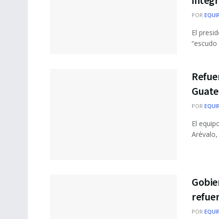
POR
EQUI
El presi
“escudo 
Refuer
Guate
POR
EQUI
El equip
Arévalo, 
Gobie
refuer
POR
EQUI