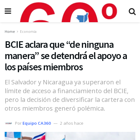
Home
Economía
BCIE aclara que “de ninguna
manera” se detendrá el apoyo a
los países miembros
El Salvador y Nicaragua ya superaron el
límite de acceso a financiamiento del BCIE,
pero la decisión de diversificar la cartera con
otros miembros generó polémica.
Por
Equipo CA360
2 años hace