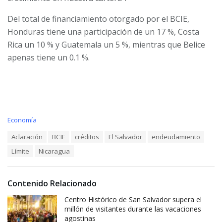
Del total de financiamiento otorgado por el BCIE,
Honduras tiene una participación de un 17 %, Costa
Rica un 10 % y Guatemala un 5 %, mientras que Belice
apenas tiene un 0.1 %.
C
Economía
a
T
Aclaración
BCIE
créditos
El Salvador
endeudamiento
t
a
e
Límite
Nicaragua
g
g
s
o
:
r
i
Contenido Relacionado
e
Centro Histórico de San Salvador supera el
s
:
millón de visitantes durante las vacaciones
agostinas