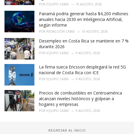
POR
EQUIPO CA360
10 AGOSTO, 2026
Panamá podría generar hasta $4,200 millones
anuales hacia 2030 en Inteligencia Artificial,
según informe
POR
REDACCIÓN CA360
10 AGOSTO, 2026
Desempleo en Costa Rica se mantiene en 7 %
durante 2026
POR
EQUIPO CA360
9 AGOSTO, 2026
La firma sueca Ericsson desplegará la red 5G
nacional de Costa Rica con ICE
POR
EQUIPO CA360
9 AGOSTO, 2026
Precios de combustibles en Centroamérica
alcanzan niveles históricos y golpean a
hogares y empresas
POR
EQUIPO CA360
9 AGOSTO, 2026
REGRESAR AL INICIO