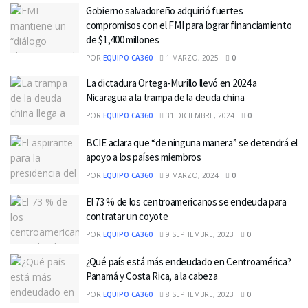
Gobierno salvadoreño adquirió fuertes
compromisos con el FMI para lograr financiamiento
de $1,400 millones
POR
EQUIPO CA360
1 MARZO, 2025
0
La dictadura Ortega-Murillo llevó en 2024 a
Nicaragua a la trampa de la deuda china
POR
EQUIPO CA360
31 DICIEMBRE, 2024
0
BCIE aclara que “de ninguna manera” se detendrá el
apoyo a los países miembros
POR
EQUIPO CA360
9 MARZO, 2024
0
El 73 % de los centroamericanos se endeuda para
contratar un coyote
POR
EQUIPO CA360
9 SEPTIEMBRE, 2023
0
¿Qué país está más endeudado en Centroamérica?
Panamá y Costa Rica, a la cabeza
POR
EQUIPO CA360
8 SEPTIEMBRE, 2023
0