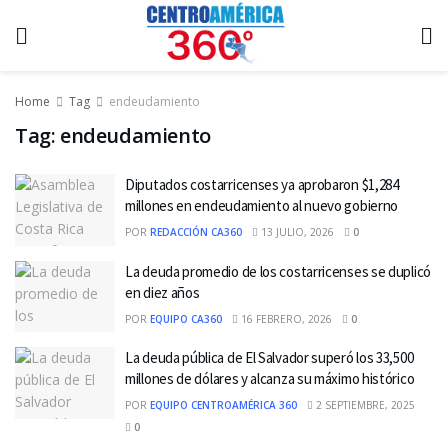
Home
Tag
endeudamiento
Tag:
endeudamiento
Diputados costarricenses ya aprobaron $1,284
millones en endeudamiento al nuevo gobierno
POR
REDACCIÓN CA360
13 JULIO, 2026
0
La deuda promedio de los costarricenses se duplicó
en diez años
POR
EQUIPO CA360
16 FEBRERO, 2026
0
La deuda pública de El Salvador superó los 33,500
millones de dólares y alcanza su máximo histórico
POR
EQUIPO CENTROAMÉRICA 360
2 SEPTIEMBRE, 2025
0