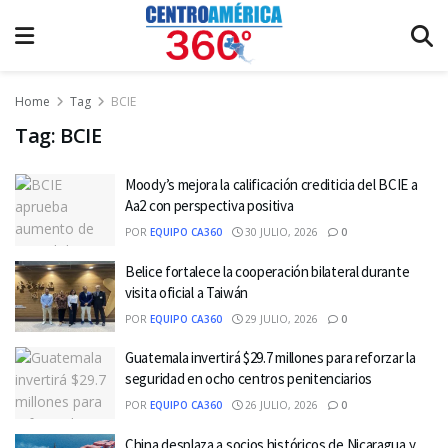
Home
Tag
BCIE
Tag:
BCIE
Moody’s mejora la calificación crediticia del BCIE a
Aa2 con perspectiva positiva
POR
EQUIPO CA360
30 JULIO, 2026
0
Belice fortalece la cooperación bilateral durante
visita oficial a Taiwán
POR
EQUIPO CA360
29 JULIO, 2026
0
Guatemala invertirá $29.7 millones para reforzar la
seguridad en ocho centros penitenciarios
POR
EQUIPO CA360
26 JULIO, 2026
0
China desplaza a socios históricos de Nicaragua y