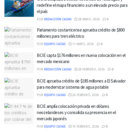
redefine el mapa financiero a un elevado precio para
el país
POR
REDACCIÓN CA360
28 MAYO, 2026
0
Parlamento costarricense aprueba crédito de $800
millones para tren eléctrico
POR
EQUIPO CA360
11 MAYO, 2026
0
BCIE capta $176 millones en nueva colocación en el
mercado mexicano
POR
REDACCIÓN CA360
28 FEBRERO, 2026
0
BCIE aprueba crédito de $185 millones a El Salvador
para modernizar sistema de agua potable
POR
EQUIPO CA360
26 FEBRERO, 2026
0
BCIE amplía colocación privada en dólares
neozelandeses y consolida su presencia en el
mercado japonés
POR
EQUIPO CA360
10 FEBRERO, 2026
0