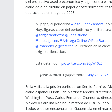
y el progresivo asedio económico y legal contra el me
diario dejó de circular en papel y posteriormente ces
operaciones en mayo de 2023.
Mi papá, el periodista
#JoseRubénZamora
, no 
Hoy, figuras clave del periodismo y la literatu
@sergioramirezm
@PepaBueno
@aristeguicnn
/
@AristeguiOnline
@PostBaron
@jmahrens
y
@cefeche
lo visitaron en la cárce
exigir su liberación.
Está detenido…
pic.twitter.com/26pWf0z04i
— 𝙟𝙤𝙨𝙚 𝙯𝙖𝙢𝙤𝙧𝙖 (@jczamora)
May 23, 2025
En la visita a la prisión participaron Sergio Ramírez
diario español El País; Jan Martínez Ahrens, director 
Washington Post; Carlos Fernando Chamorro, director
México y Carolina Robino, directora de BBC Mundo.
Todos ellos se encuentran en Guatemala en el marco 