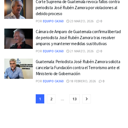
Corte Suprema de Guatemala revoca fallos contra
periodista José Rubén Zamora por violaciones al
debido proceso
POR
EQUIPO CA360
23 MARZO, 2026
0
Cámara de Amparo de Guatemala confirma libertad
de periodista José Rubén Zamora tras resolver
amparos y mantener medidas sustitutivas
POR
EQUIPO CA360
21 MARZO, 2026
0
Guatemala: Periodista José Rubén Zamora solicita
cancelar la Fundación contra el Terrorismo ante el
Ministerio de Gobernación
POR
EQUIPO CA360
18 FEBRERO, 2026
0
1
2
…
13