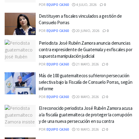
POR
EQUIPO CA360
4 JULIO, 2026
0
Destituyen a fiscales vinculados a gestión de
Consuelo Porras
POR
EQUIPO CA360
20 JUNIO, 2026
0
Periodista José Rubén Zamora anuncia denuncias
contra expresidente de Guatemala y exfiscales por
supuesta manipulación judicial
POR
EQUIPO CA360
21 MAYO, 2026
0
Más de 100 guatemaltecos sufrieron persecución
selectiva bajo la Fiscalía de Consuelo Porras, según
informe
POR
EQUIPO CA360
20 MAYO, 2026
0
El reconocido periodista José Rubén Zamora acusa
a la fiscalía guatemalteca de proteger la corrupción
y de una nueva persecución en su contra
POR
EQUIPO CA360
10 MAYO, 2026
0