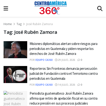
Home
Tag
José Rubén Zamora
Tag:
José Rubén Zamora
Misiones diplomáticas alertan sobre riesgos para
periodistas en Guatemala y piden respetar los
derechos de José Rubén Zamora
POR
EQUIPO CA360
29 JULIO, 2026
0
Reporteros Sin Fronteras denuncia persecución
judicial de Fundación contra el Terrorismo contra
periodistas en Guatemala
POR
EQUIPO CA360
14 JULIO, 2026
0
Periodista guatemalteco José Rubén Zamora
afirma que retiro de apelación fiscal en su contra
reduce presión en sus procesos judiciales