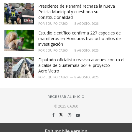
Presidente de Panamá rechaza la nueva
Policía Municipal y cuestiona su
constitucionalidad
POR
EQUIPO CA360
8 AGOSTO, 2026
Estudio científico confirma 227 especies de
mamíferos en Honduras tras ocho años de
investigación
POR
EQUIPO CA360
8 AGOSTO, 2026
Diputado oficialista reaviva ataques contra el
alcalde de Guatemala por el proyecto
AeroMetro
POR
EQUIPO CA360
8 AGOSTO, 2026
REGRESAR AL INICIO
© 2025 CA360
Exit mobile version