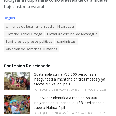
bajo custodia estatal.
C
Región
a
T
crimenes de lesa humanidad en Nicaragua
t
a
e
Dictador Daniel Ortega
Dictadura criminal de Nicaragua
g
g
s
o
familiares de presos políticos
sandinistas
:
r
Violacion de Derechos Humanos
i
e
s
:
Contenido Relacionado
Guatemala suma 700,000 personas en
inseguridad alimentaria en tres meses y ya
afecta al 17% del país
POR
EQUIPO CENTROAMÉRICA 360
8 AGOSTO, 2026
El Salvador identifica a más de 68,000
indígenas en su censo: el 43% pertenece al
pueblo Nahua Pipil
POR
EQUIPO CENTROAMÉRICA 360
8 AGOSTO, 2026