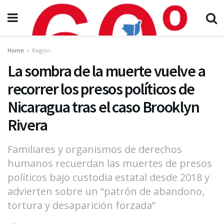
Home
Región
La sombra de la muerte vuelve a
recorrer los presos políticos de
Nicaragua tras el caso Brooklyn
Rivera
Familiares y organismos de derechos
humanos recuerdan las muertes de presos
políticos bajo custodia estatal desde 2018 y
advierten sobre un “patrón de abandono,
tortura y desaparición forzada”