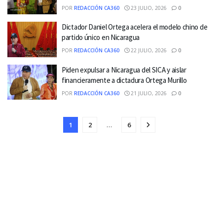
POR
REDACCIÓN CA360
23 JULIO, 2026
0
Dictador Daniel Ortega acelera el modelo chino de
partido único en Nicaragua
POR
REDACCIÓN CA360
22 JULIO, 2026
0
Piden expulsar a Nicaragua del SICA y aislar
financieramente a dictadura Ortega Murillo
POR
REDACCIÓN CA360
21 JULIO, 2026
0
1
2
…
6