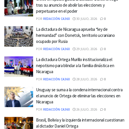
tras su anuncio de abolir las elecciones y
perpetuarse en el poder
POR
REDACCIÓN CA360
30 JULIO, 2026
0
La dictadura de Nicaragua aprueba “ley de
hermandad” con Donetsk, territorio ucraniano
ocupado por Rusia
POR
REDACCIÓN CA360
29 JULIO, 2026
0
La dictadura Ortega Murillo institucionaliza el
nepotismo para blindar a la familia dinástica en
Nicaragua
POR
REDACCIÓN CA360
28 JULIO, 2026
0
Uruguay se suma a la condena internacional contra
el anuncio de Ortega de eliminar las elecciones en
Nicaragua
POR
REDACCIÓN CA360
26 JULIO, 2026
0
Brasil, Bolivia y la izquierda internacional cuestionan
al dictador Daniel Ortega