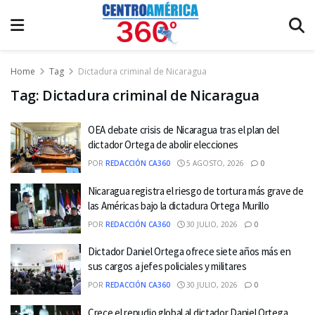
Home
Tag
Dictadura criminal de Nicaragua
Tag:
Dictadura criminal de Nicaragua
OEA debate crisis de Nicaragua tras el plan del
dictador Ortega de abolir elecciones
POR
REDACCIÓN CA360
5 AGOSTO, 2026
0
Nicaragua registra el riesgo de tortura más grave de
las Américas bajo la dictadura Ortega Murillo
POR
REDACCIÓN CA360
30 JULIO, 2026
0
Dictador Daniel Ortega ofrece siete años más en
sus cargos a jefes policiales y militares
POR
REDACCIÓN CA360
30 JULIO, 2026
0
Crece el repudio global al dictador Daniel Ortega