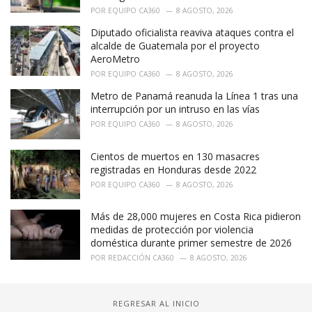
POR
EQUIPO CA360
8 AGOSTO, 2026
Diputado oficialista reaviva ataques contra el
alcalde de Guatemala por el proyecto
AeroMetro
POR
EQUIPO CA360
8 AGOSTO, 2026
Metro de Panamá reanuda la Línea 1 tras una
interrupción por un intruso en las vías
POR
EQUIPO CA360
8 AGOSTO, 2026
Cientos de muertos en 130 masacres
registradas en Honduras desde 2022
POR
EQUIPO CA360
8 AGOSTO, 2026
Más de 28,000 mujeres en Costa Rica pidieron
medidas de protección por violencia
doméstica durante primer semestre de 2026
POR
REDACCIÓN CA360
8 AGOSTO, 2026
REGRESAR AL INICIO