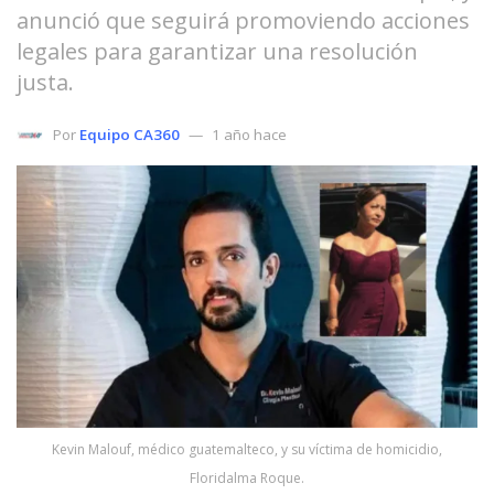
anunció que seguirá promoviendo acciones
legales para garantizar una resolución
justa.
Por
Equipo CA360
1 año hace
Kevin Malouf, médico guatemalteco, y su víctima de homicidio,
Floridalma Roque.