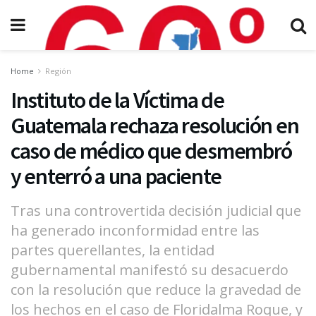
Home
Región
Instituto de la Víctima de
Guatemala rechaza resolución en
caso de médico que desmembró
y enterró a una paciente
Tras una controvertida decisión judicial que
ha generado inconformidad entre las
partes querellantes, la entidad
gubernamental manifestó su desacuerdo
con la resolución que reduce la gravedad de
los hechos en el caso de Floridalma Roque, y