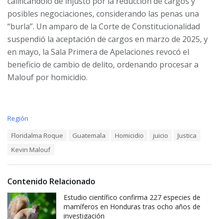
calificándolo de injusto por la reducción de cargos y
posibles negociaciones, considerando las penas una
“burla”. Un amparo de la Corte de Constitucionalidad
suspendió la aceptación de cargos en marzo de 2025, y
en mayo, la Sala Primera de Apelaciones revocó el
beneficio de cambio de delito, ordenando procesar a
Malouf por homicidio.
C
Región
a
T
Floridalma Roque
Guatemala
Homicidio
juicio
Justica
t
a
e
Kevin Malouf
g
g
s
o
:
r
i
Contenido Relacionado
e
Estudio científico confirma 227 especies de
s
:
mamíferos en Honduras tras ocho años de
investigación