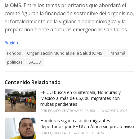
la OMS.
Entre los temas prioritarios que abordará el
comité figuran la financiación sostenible del organismo,
el fortalecimiento de la vigilancia epidemiológica y la
preparación frente a futuras emergencias sanitarias.
C
Región
a
T
Fondos
Organización Mundial de la Salud (OMS)
Panamá
t
a
e
políticas
SALUD
g
g
s
o
:
r
i
Contenido Relacionado
e
EE UU busca en Guatemala, Honduras y
s
:
México a más de 66,000 migrantes con
multas pendientes
POR
EQUIPO CENTROAMÉRICA 360
6 AGOSTO, 2026
Honduras sigue caso de migrantes
deportados por EE UU a África sin previo aviso
POR
EQUIPO CA360
6 AGOSTO, 2026