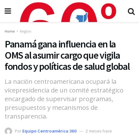
Home
Región
Panamá gana influencia en la
OMS al asumir cargo que vigila
fondos y políticas de salud global
La nación centroamericana ocupará la
vicepresidencia de un comité estratégico
encargado de supervisar programas,
presupuestos y mecanismos de
transparencia.
Por
Equipo Centroamérica 360
2 meses hace