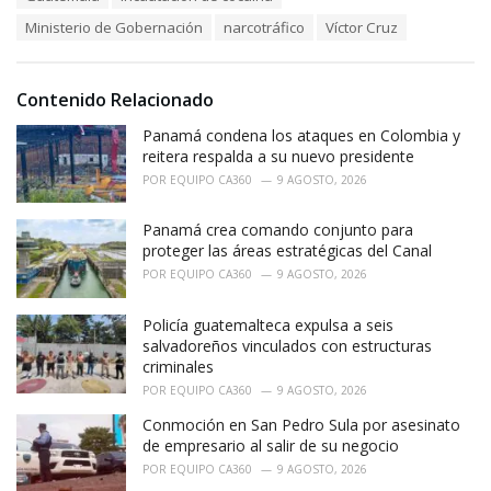
g
s
o
Ministerio de Gobernación
narcotráfico
Víctor Cruz
:
r
i
e
Contenido Relacionado
s
:
Panamá condena los ataques en Colombia y
reitera respalda a su nuevo presidente
POR
EQUIPO CA360
9 AGOSTO, 2026
Panamá crea comando conjunto para
proteger las áreas estratégicas del Canal
POR
EQUIPO CA360
9 AGOSTO, 2026
Policía guatemalteca expulsa a seis
salvadoreños vinculados con estructuras
criminales
POR
EQUIPO CA360
9 AGOSTO, 2026
Conmoción en San Pedro Sula por asesinato
de empresario al salir de su negocio
POR
EQUIPO CA360
9 AGOSTO, 2026