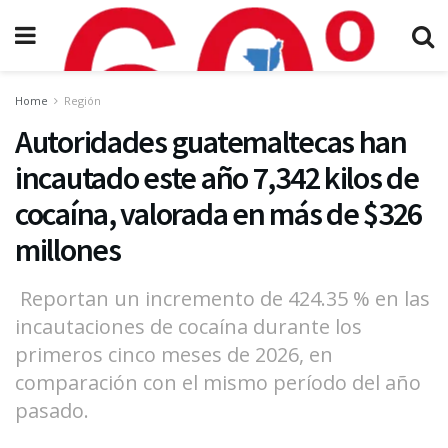
Home
Región
Autoridades guatemaltecas han
incautado este año 7,342 kilos de
cocaína, valorada en más de $326
millones
Reportan un incremento de 424.35 % en las
incautaciones de cocaína durante los
primeros cinco meses de 2026, en
comparación con el mismo período del año
pasado.