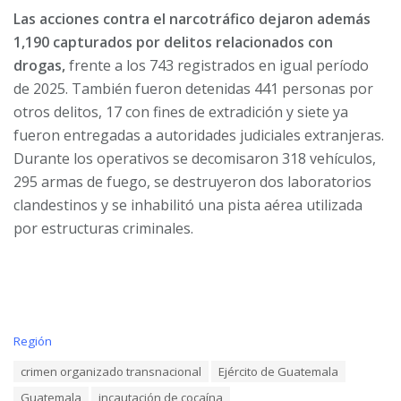
Las acciones contra el narcotráfico dejaron además
1,190 capturados por delitos relacionados con
drogas,
frente a los 743 registrados en igual período
de 2025. También fueron detenidas 441 personas por
otros delitos, 17 con fines de extradición y siete ya
fueron entregadas a autoridades judiciales extranjeras.
Durante los operativos se decomisaron 318 vehículos,
295 armas de fuego, se destruyeron dos laboratorios
clandestinos y se inhabilitó una pista aérea utilizada
por estructuras criminales.
C
Región
a
T
crimen organizado transnacional
Ejército de Guatemala
t
a
e
Guatemala
incautación de cocaína
g