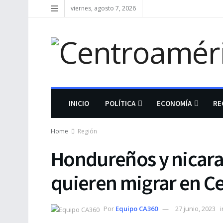
viernes, agosto 7, 2026
INICIO
POLÍTICA
ECONOMÍA
RE
Home
Región
Hondureños y nicara
quieren migrar en C
Por
Equipo CA360
27 junio, 2023
i