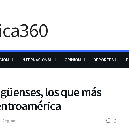
GIÓN
INTERNACIONAL
OPINIÓN
DEPORTES
E
güenses, los que más
entroamérica
0
n
Región