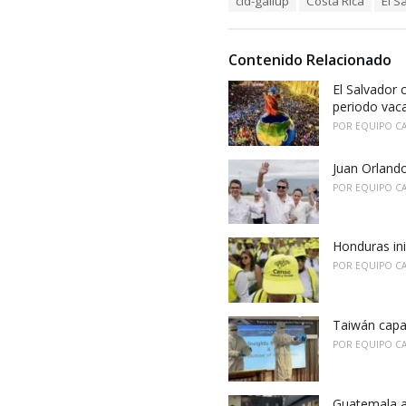
cid-gallup
Costa Rica
El S
t
a
e
g
g
s
o
Contenido Relacionado
:
r
i
El Salvador 
e
periodo vac
s
POR
EQUIPO C
:
Juan Orland
POR
EQUIPO C
Honduras ini
POR
EQUIPO C
Taiwán capa
POR
EQUIPO C
Guatemala a