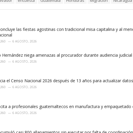
alvador
encuesta
Guatemala
Honduras
Migración
Nicaragua
concluye las fiestas agostinas con tradicional misa capitalina y al men
acional
A360
6 AGOSTO, 2026
o Hernández niega amenazas al procurador durante audiencia judicia
A360
6 AGOSTO, 2026
cia el Censo Nacional 2026 después de 13 años para actualizar datos
A360
6 AGOSTO, 2026
cita a profesionales guatemaltecos en manufactura y empaquetado
A360
6 AGOSTO, 2026
cumuló casi 800 allanamientos sin ejecutar por falta de coordinació