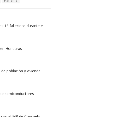
Panamá
os 13 fallecidos durante el
l en Honduras
 de población y vivienda
 de semiconductores
n con el MP de Consuelo