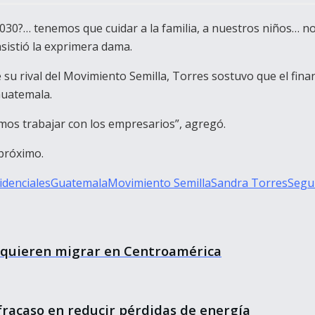
?… tenemos que cuidar a la familia, a nuestros niños… no 
nsistió la exprimera dama.
e su rival del Movimiento Semilla, Torres sostuvo que el fin
Guatemala.
mos trabajar con los empresarios”, agregó.
 próximo.
idenciales
Guatemala
Movimiento Semilla
Sandra Torres
Segu
 quieren migrar en Centroamérica
racaso en reducir pérdidas de energía