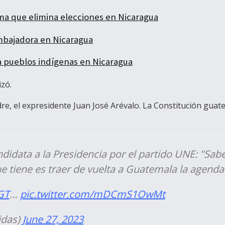
orma que elimina elecciones en Nicaragua
mbajadora en Nicaragua
a pueblos indígenas en Nicaragua
izó.
re, el expresidente Juan José Arévalo. La Constitución guat
didata a la Presidencia por el partido UNE: "Sabe
e tiene es traer de vuelta a Guatemala la agenda
GT
…
pic.twitter.com/mDCmS1OwMt
idas)
June 27, 2023