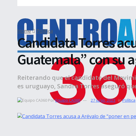
Home
Política
Candidata Torres acu
Guatemala” con su 
Reiterando que el candidato del Movimie
es uruguayo, Sandra Torres aseguró que 
Por
Equipo CA360
27 junio, 2023
in
Política