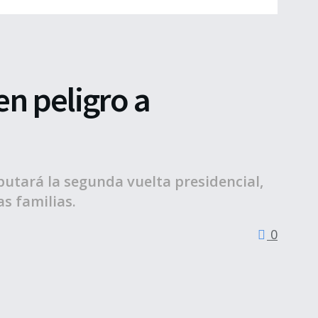
en peligro a
putará la segunda vuelta presidencial,
s familias.
0