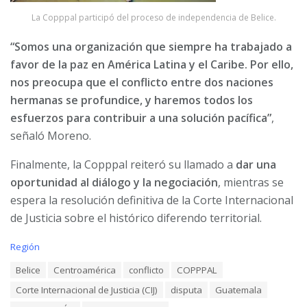
La Copppal participó del proceso de independencia de Belice.
“Somos una organización que siempre ha trabajado a
favor de la paz en América Latina y el Caribe. Por ello,
nos preocupa que el conflicto entre dos naciones
hermanas se profundice, y haremos todos los
esfuerzos para contribuir a una solución pacífica”
,
señaló Moreno.
Finalmente, la Copppal reiteró su llamado a
dar una
oportunidad al diálogo y la negociación
, mientras se
espera la resolución definitiva de la Corte Internacional
de Justicia sobre el histórico diferendo territorial.
C
Región
a
T
Belice
Centroamérica
conflicto
COPPPAL
t
a
e
Corte Internacional de Justicia (CIJ)
disputa
Guatemala
g
g
s