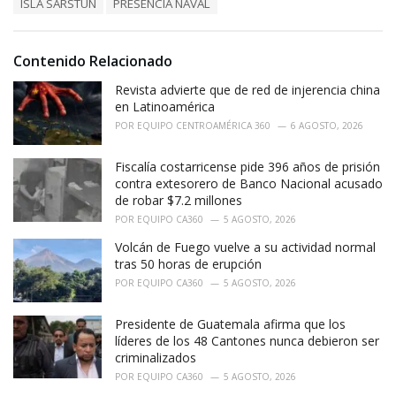
o
ISLA SARSTÚN
PRESENCIA NAVAL
:
r
i
e
Contenido Relacionado
s
:
Revista advierte que de red de injerencia china
en Latinoamérica
POR
EQUIPO CENTROAMÉRICA 360
6 AGOSTO, 2026
Fiscalía costarricense pide 396 años de prisión
contra extesorero de Banco Nacional acusado
de robar $7.2 millones
POR
EQUIPO CA360
5 AGOSTO, 2026
Volcán de Fuego vuelve a su actividad normal
tras 50 horas de erupción
POR
EQUIPO CA360
5 AGOSTO, 2026
Presidente de Guatemala afirma que los
líderes de los 48 Cantones nunca debieron ser
criminalizados
POR
EQUIPO CA360
5 AGOSTO, 2026