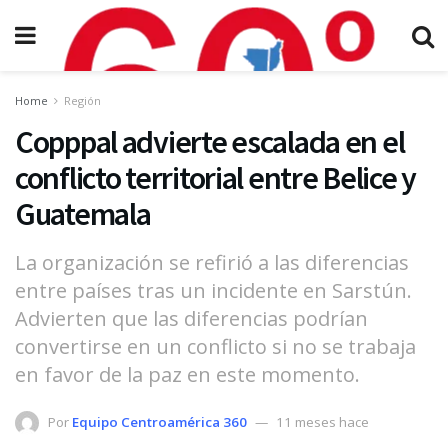
Home
Región
Copppal advierte escalada en el
conflicto territorial entre Belice y
Guatemala
La organización se refirió a las diferencias
entre países tras un incidente en Sarstún.
Advierten que las diferencias podrían
convertirse en un conflicto si no se trabaja
en favor de la paz en este momento.
Por
Equipo Centroamérica 360
11 meses hace