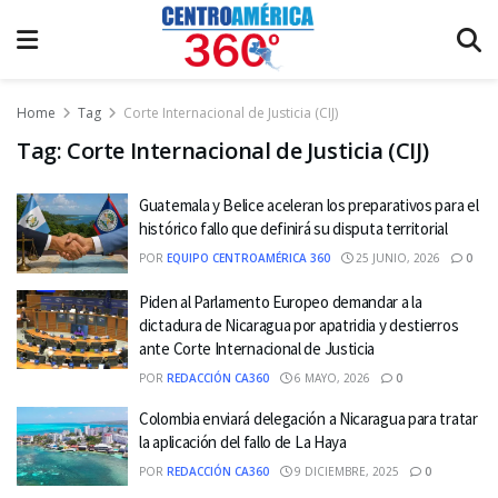
Home
Tag
Corte Internacional de Justicia (CIJ)
Tag:
Corte Internacional de Justicia (CIJ)
Guatemala y Belice aceleran los preparativos para el
histórico fallo que definirá su disputa territorial
POR
EQUIPO CENTROAMÉRICA 360
25 JUNIO, 2026
0
Piden al Parlamento Europeo demandar a la
dictadura de Nicaragua por apatridia y destierros
ante Corte Internacional de Justicia
POR
REDACCIÓN CA360
6 MAYO, 2026
0
Colombia enviará delegación a Nicaragua para tratar
la aplicación del fallo de La Haya
POR
REDACCIÓN CA360
9 DICIEMBRE, 2025
0