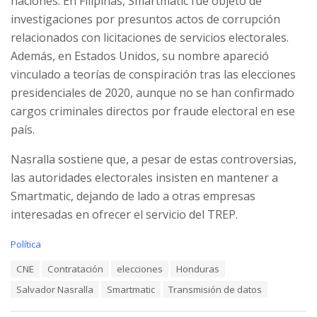
naciones. En Filipinas, Smartmatic fue objeto de
— Salvador Nasralla (@SalvaPresidente)
July 18, 2025
investigaciones por presuntos actos de corrupción
relacionados con licitaciones de servicios electorales.
Además, en Estados Unidos, su nombre apareció
vinculado a teorías de conspiración tras las elecciones
presidenciales de 2020, aunque no se han confirmado
cargos criminales directos por fraude electoral en ese
país.
Nasralla sostiene que, a pesar de estas controversias,
las autoridades electorales insisten en mantener a
Smartmatic, dejando de lado a otras empresas
interesadas en ofrecer el servicio del TREP.
C
Política
a
T
CNE
Contratación
elecciones
Honduras
t
a
e
Salvador Nasralla
Smartmatic
Transmisión de datos
g
g
s
o
: