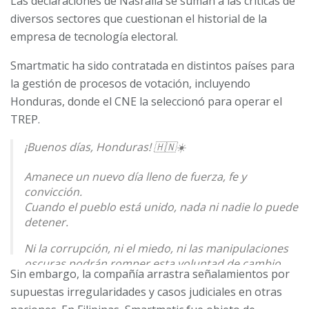
Las declaraciones de Nasralla se suman a las críticas de
diversos sectores que cuestionan el historial de la
empresa de tecnología electoral.
Smartmatic ha sido contratada en distintos países para
la gestión de procesos de votación, incluyendo
Honduras, donde el CNE la seleccionó para operar el
TREP.
¡Buenos días, Honduras! 🇭🇳☀️
Amanece un nuevo día lleno de fuerza, fe y
convicción.
Cuando el pueblo está unido, nada ni nadie lo puede
detener.
Ni la corrupción, ni el miedo, ni las manipulaciones
oscuras podrán romper esta voluntad de cambio.
Sin embargo, la compañía arrastra señalamientos por
No nos van a doblar. No nos van…
supuestas irregularidades y casos judiciales en otras