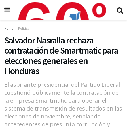
Home
Política
Salvador Nasralla rechaza
contratación de Smartmatic para
elecciones generales en
Honduras
El aspirante presidencial del Partido Liberal
cuestionó públicamente la contratación de
la empresa Smartmatic para operar el
sistema de transmisión de resultados en las
elecciones de noviembre, señalando
antecedentes de presunta corrupción y