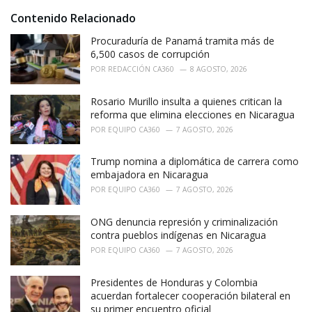
r
i
Contenido Relacionado
e
Procuraduría de Panamá tramita más de
s
:
6,500 casos de corrupción
POR
REDACCIÓN CA360
8 AGOSTO, 2026
Rosario Murillo insulta a quienes critican la
reforma que elimina elecciones en Nicaragua
POR
EQUIPO CA360
7 AGOSTO, 2026
Trump nomina a diplomática de carrera como
embajadora en Nicaragua
POR
EQUIPO CA360
7 AGOSTO, 2026
ONG denuncia represión y criminalización
contra pueblos indígenas en Nicaragua
POR
EQUIPO CA360
7 AGOSTO, 2026
Presidentes de Honduras y Colombia
acuerdan fortalecer cooperación bilateral en
su primer encuentro oficial