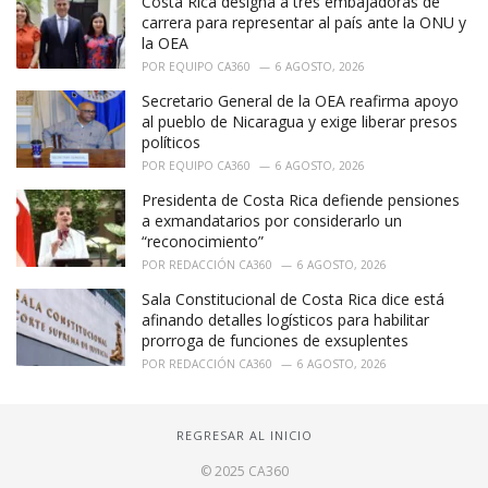
Costa Rica designa a tres embajadoras de
carrera para representar al país ante la ONU y
la OEA
POR
EQUIPO CA360
6 AGOSTO, 2026
Secretario General de la OEA reafirma apoyo
al pueblo de Nicaragua y exige liberar presos
políticos
POR
EQUIPO CA360
6 AGOSTO, 2026
Presidenta de Costa Rica defiende pensiones
a exmandatarios por considerarlo un
“reconocimiento”
POR
REDACCIÓN CA360
6 AGOSTO, 2026
Sala Constitucional de Costa Rica dice está
afinando detalles logísticos para habilitar
prorroga de funciones de exsuplentes
POR
REDACCIÓN CA360
6 AGOSTO, 2026
REGRESAR AL INICIO
© 2025 CA360