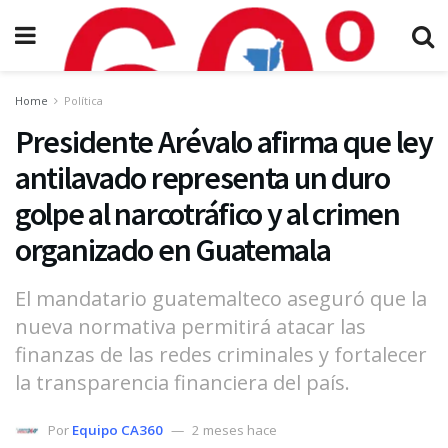
Home
Política
Presidente Arévalo afirma que ley
antilavado representa un duro
golpe al narcotráfico y al crimen
organizado en Guatemala
El mandatario guatemalteco aseguró que la
nueva normativa permitirá atacar las
finanzas de las redes criminales y fortalecer
la transparencia financiera del país.
Por
Equipo CA360
2 meses hace