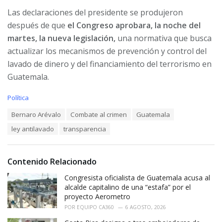
Las declaraciones del presidente se produjeron
después de que
el Congreso aprobara, la noche del
martes, la nueva legislación,
una normativa que busca
actualizar los mecanismos de prevención y control del
lavado de dinero y del financiamiento del terrorismo en
Guatemala.
C
Política
a
T
Bernaro Arévalo
Combate al crimen
Guatemala
t
a
e
ley antilavado
transparencia
g
g
s
o
:
r
i
Contenido Relacionado
e
Congresista oficialista de Guatemala acusa al
s
:
alcalde capitalino de una “estafa” por el
proyecto Aerometro
POR
EQUIPO CA360
6 AGOSTO, 2026