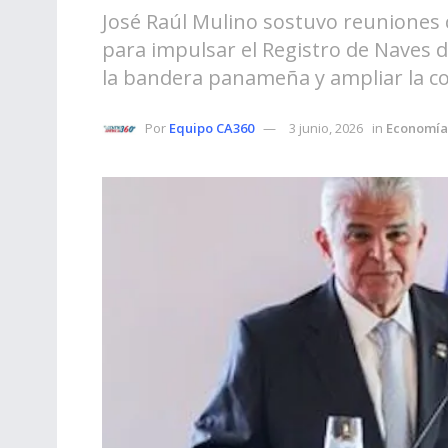
José Raúl Mulino sostuvo reuniones
para impulsar el Registro de Naves d
la bandera panameña y ampliar la co
Por
Equipo CA360
3 junio, 2026
in
Economía