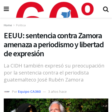
Home
Política
EEUU: sentencia contra Zamora
amenaza a periodismo y libertad
de expresión
La CIDH también expresó su preocupación
por la sentencia contra el periodista
guatemalteco José Rubén Zamora
Por
Equipo CA360
3 años hace