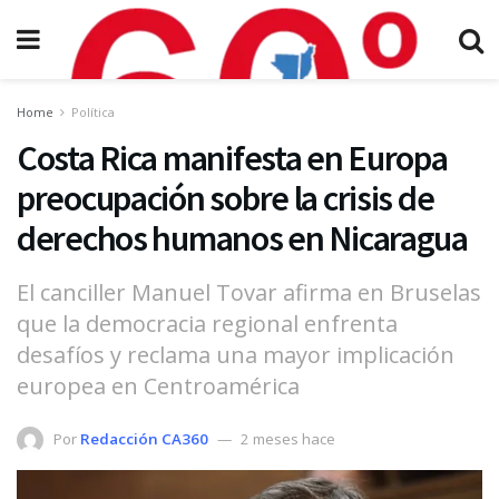
Home
Política
Costa Rica manifesta en Europa
preocupación sobre la crisis de
derechos humanos en Nicaragua
El canciller Manuel Tovar afirma en Bruselas
que la democracia regional enfrenta
desafíos y reclama una mayor implicación
europea en Centroamérica
Por
Redacción CA360
2 meses hace