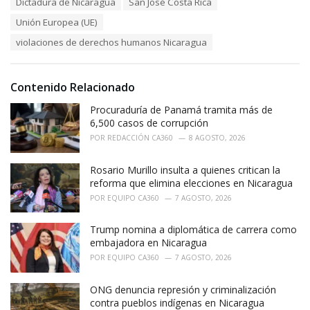
Dictadura de Nicaragua
San José Costa Rica
g
g
s
o
Unión Europea (UE)
:
r
violaciones de derechos humanos Nicaragua
i
e
s
:
Contenido Relacionado
Procuraduría de Panamá tramita más de
6,500 casos de corrupción
POR
REDACCIÓN CA360
8 AGOSTO, 2026
Rosario Murillo insulta a quienes critican la
reforma que elimina elecciones en Nicaragua
POR
EQUIPO CA360
7 AGOSTO, 2026
Trump nomina a diplomática de carrera como
embajadora en Nicaragua
POR
EQUIPO CA360
7 AGOSTO, 2026
ONG denuncia represión y criminalización
contra pueblos indígenas en Nicaragua