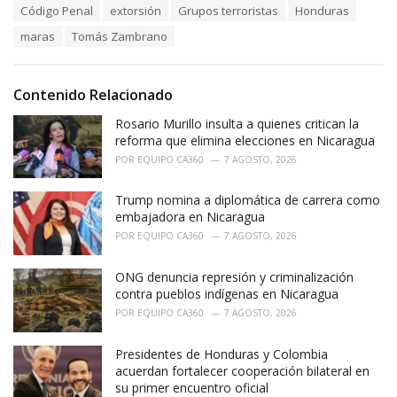
T
Código Penal
extorsión
Grupos terroristas
Honduras
t
a
e
maras
Tomás Zambrano
g
g
s
o
:
r
i
Contenido Relacionado
e
Rosario Murillo insulta a quienes critican la
s
:
reforma que elimina elecciones en Nicaragua
POR
EQUIPO CA360
7 AGOSTO, 2026
Trump nomina a diplomática de carrera como
embajadora en Nicaragua
POR
EQUIPO CA360
7 AGOSTO, 2026
ONG denuncia represión y criminalización
contra pueblos indígenas en Nicaragua
POR
EQUIPO CA360
7 AGOSTO, 2026
Presidentes de Honduras y Colombia
acuerdan fortalecer cooperación bilateral en
su primer encuentro oficial