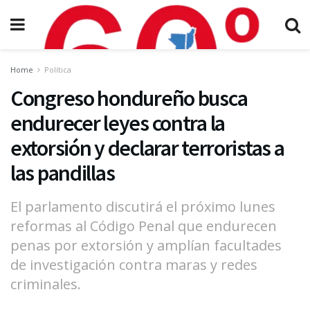
Home
Política
Congreso hondureño busca
endurecer leyes contra la
extorsión y declarar terroristas a
las pandillas
El parlamento discutirá el próximo lunes
reformas al Código Penal que endurecen
penas por extorsión y amplían facultades
de investigación contra maras y redes
criminales.