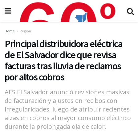
Home
Región
Principal distribuidora eléctrica
de El Salvador dice que revisa
facturas tras lluvia de reclamos
por altos cobros
AES El Salvador anunció revisiones masivas
de facturación y ajustes en recibos con
irregularidades, luego de atribuir recientes
alzas en cobros al mayor consumo eléctrico
durante la prolongada ola de calor.