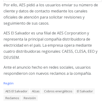
Por ello, AES pidió a los usuarios enviar su número de
cliente y datos de contacto mediante los canales
oficiales de atención para solicitar revisiones y
seguimiento de sus casos.
AES El Salvador es una filial de AES Corporation y
representa la principal compañía distribuidora de
electricidad en el país. La empresa opera mediante
cuatro distribuidoras regionales: CAESS, CLESA, EEO y
DEUSEM.
Ante el anuncio hecho en redes sociales, usuarios
respondieron con nuevos reclamos a la compañía.
C
Región
a
T
AES El Salvador
Alzas
Cobros energéticos
El Salvador
t
a
e
Reclamos
Revisión
g
g
s
o