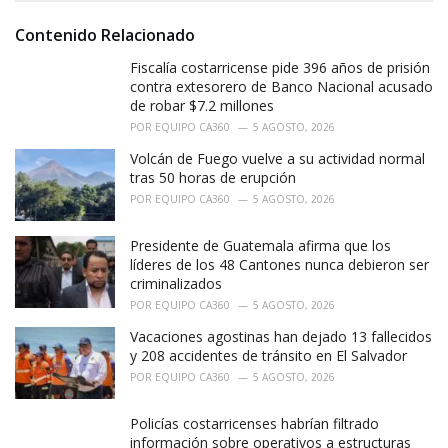
:
r
i
Contenido Relacionado
e
Fiscalía costarricense pide 396 años de prisión
s
:
contra extesorero de Banco Nacional acusado
de robar $7.2 millones
POR
EQUIPO CA360
5 AGOSTO, 2026
Volcán de Fuego vuelve a su actividad normal
tras 50 horas de erupción
POR
EQUIPO CA360
5 AGOSTO, 2026
Presidente de Guatemala afirma que los
líderes de los 48 Cantones nunca debieron ser
criminalizados
POR
EQUIPO CA360
5 AGOSTO, 2026
Vacaciones agostinas han dejado 13 fallecidos
y 208 accidentes de tránsito en El Salvador
POR
EQUIPO CA360
5 AGOSTO, 2026
Policías costarricenses habrían filtrado
información sobre operativos a estructuras