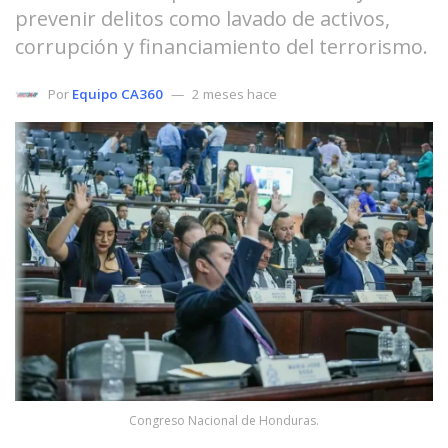
prevenir delitos como lavado de activos,
corrupción y financiamiento del terrorismo.
Por
Equipo CA360
2 meses hace
Congreso Nacional de Honduras.