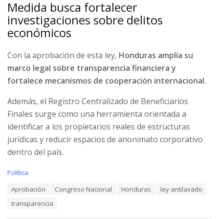
Medida busca fortalecer
investigaciones sobre delitos
económicos
Con la aprobación de esta ley,
Honduras amplía su
marco legal sobre transparencia financiera y
fortalece mecanismos de cooperación internacional.
Además, el Registro Centralizado de Beneficiarios
Finales surge como una herramienta orientada a
identificar a los propietarios reales de estructuras
jurídicas y reducir espacios de anonimato corporativo
dentro del país.
C
Política
a
T
Aprobación
Congreso Nacional
Honduras
ley antilavado
t
a
e
transparencia
g
g
s
o