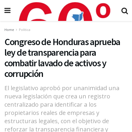
Home
Política
Congreso de Honduras aprueba
ley de transparencia para
combatir lavado de activos y
corrupción
El legislativo aprobó por unanimidad una
nueva legislación que crea un registro
centralizado para identificar a los
propietarios reales de empresas y
estructuras legales, con el objetivo de
reforzar la transparencia financiera y