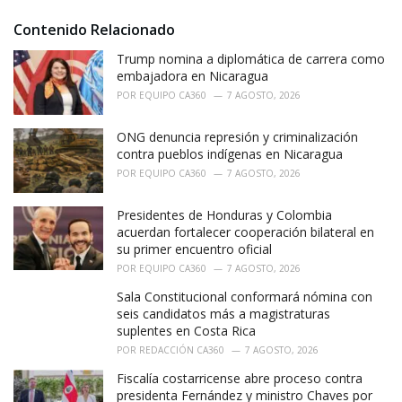
:
r
i
Contenido Relacionado
e
Trump nomina a diplomática de carrera como
s
:
embajadora en Nicaragua
POR
EQUIPO CA360
7 AGOSTO, 2026
ONG denuncia represión y criminalización
contra pueblos indígenas en Nicaragua
POR
EQUIPO CA360
7 AGOSTO, 2026
Presidentes de Honduras y Colombia
acuerdan fortalecer cooperación bilateral en
su primer encuentro oficial
POR
EQUIPO CA360
7 AGOSTO, 2026
Sala Constitucional conformará nómina con
seis candidatos más a magistraturas
suplentes en Costa Rica
POR
REDACCIÓN CA360
7 AGOSTO, 2026
Fiscalía costarricense abre proceso contra
presidenta Fernández y ministro Chaves por