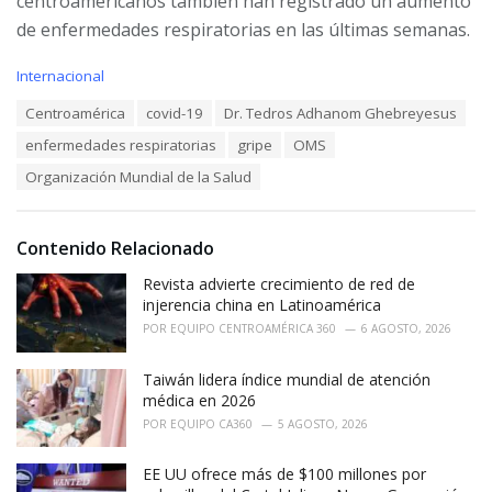
centroamericanos también han registrado un aumento
de enfermedades respiratorias en las últimas semanas.
C
Internacional
a
T
Centroamérica
covid-19
Dr. Tedros Adhanom Ghebreyesus
t
a
e
enfermedades respiratorias
gripe
OMS
g
g
s
o
Organización Mundial de la Salud
:
r
i
e
Contenido Relacionado
s
:
Revista advierte crecimiento de red de
injerencia china en Latinoamérica
POR
EQUIPO CENTROAMÉRICA 360
6 AGOSTO, 2026
Taiwán lidera índice mundial de atención
médica en 2026
POR
EQUIPO CA360
5 AGOSTO, 2026
EE UU ofrece más de $100 millones por