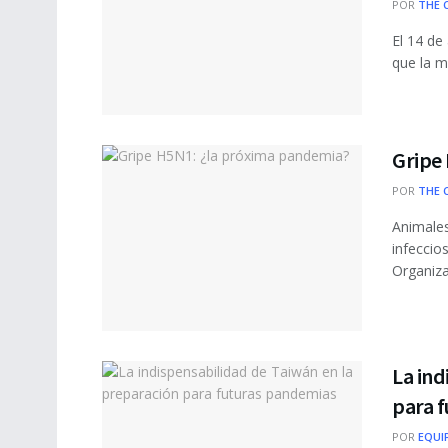
POR
THE 
El 14 de
que la m
Gripe
POR
THE 
Animale
infeccio
Organiza
La ind
para 
POR
EQUI