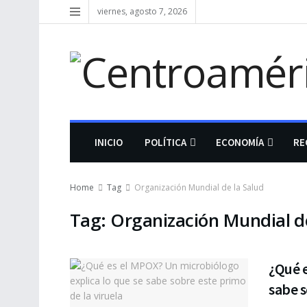
viernes, agosto 7, 2026
INICIO
POLÍTICA
ECONOMÍA
RE
Home
Tag
Organización Mundial de la Salud
Tag:
Organización Mundial de
¿Qué e
sabe s