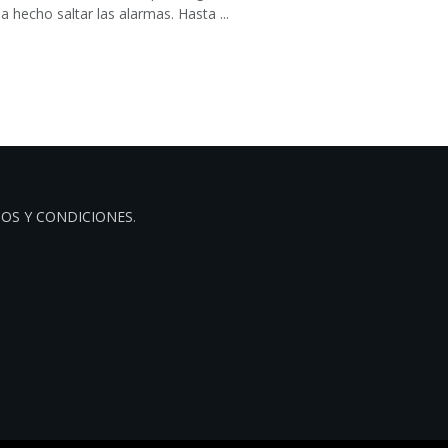
a hecho saltar las alarmas. Hasta ...
OS Y CONDICIONES
.