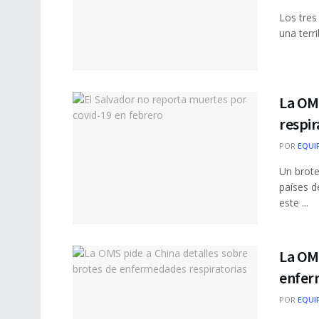
Los tres
una terr
La OM
respir
POR
EQUI
Un brot
países d
este ...
La OMS
enfer
POR
EQUI