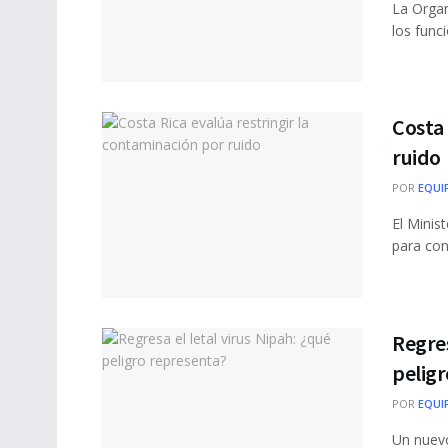
La Organ
los func
Costa 
ruido
POR
EQUI
El Minis
para con
Regres
pelig
POR
EQUI
Un nuevo