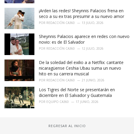
¡Arden las redes! Sheynnis Palacios frena en
seco a su ex tras presumir a su nuevo amor
POR
REDACCIÓN CA360
13 JULIO, 2026
Sheynnis Palacios aparece en redes con nuevo
novio: es de El Salvador
POR
REDACCIÓN CA360
12 JULIO, 2026
De la soledad del exilio a a Netflix: cantante
nicaragüense Ceshia Ubau suma un nuevo
hito en su carrera musical
POR
REDACCIÓN CA360
21 JUNIO, 2026
Los Tigres del Norte se presentarán en
diciembre en El Salvador y Guatemala
POR
EQUIPO CA360
17 JUNIO, 2026
REGRESAR AL INICIO