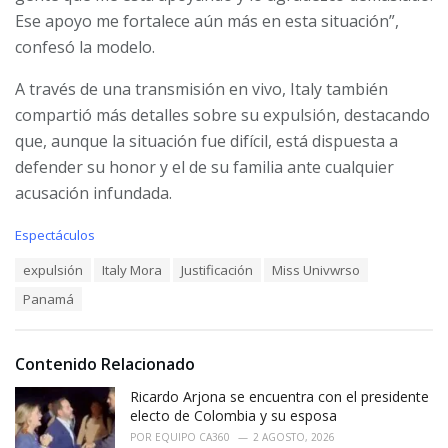
Ese apoyo me fortalece aún más en esta situación”,
confesó la modelo.
A través de una transmisión en vivo, Italy también
compartió más detalles sobre su expulsión, destacando
que, aunque la situación fue difícil, está dispuesta a
defender su honor y el de su familia ante cualquier
acusación infundada.
C
Espectáculos
a
T
expulsión
Italy Mora
Justificación
Miss Univwrso
t
a
e
Panamá
g
g
s
o
:
r
i
Contenido Relacionado
e
Ricardo Arjona se encuentra con el presidente
s
:
electo de Colombia y su esposa
POR
EQUIPO CA360
2 AGOSTO, 2026