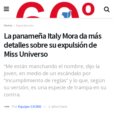
Home
Espectáculos
La panameña Italy Mora da más
detalles sobre su expulsión de
Miss Universo
“Me están manchando el nombre, dijo la
joven, en medio de un escándalo por
“incumplimiento de reglas” y lo que, según
su versión, es una especie de trampa en su
contra.
Por
Equipo CA360
2 años hace