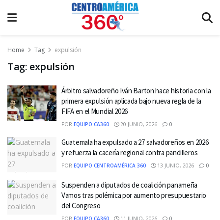
Home
Tag
expulsión
Tag:
expulsión
Árbitro salvadoreño Iván Barton hace historia con la
primera expulsión aplicada bajo nueva regla de la
FIFA en el Mundial 2026
POR
EQUIPO CA360
20 JUNIO, 2026
0
Guatemala ha expulsado a 27 salvadoreños en 2026
y refuerza la cacería regional contra pandilleros
POR
EQUIPO CENTROAMÉRICA 360
13 JUNIO, 2026
0
Suspenden a diputados de coalición panameña
Vamos tras polémica por aumento presupuestario
del Congreso
POR
EQUIPO CA360
11 JUNIO, 2026
0