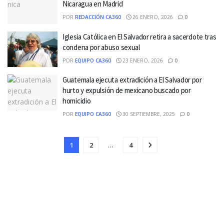
Nicaragua en Madrid
POR
REDACCIÓN CA360
26 ENERO, 2026
0
Iglesia Católica en El Salvador retira a sacerdote tras
condena por abuso sexual
POR
EQUIPO CA360
23 ENERO, 2026
0
Guatemala ejecuta extradición a El Salvador por
hurto y expulsión de mexicano buscado por
homicidio
POR
EQUIPO CA360
30 SEPTIEMBRE, 2025
0
1
2
…
4