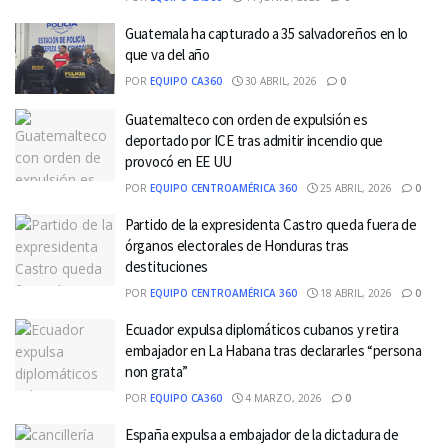
Guatemala ha capturado a 35 salvadoreños en lo
que va del año
POR
EQUIPO CA360
30 ABRIL, 2026
0
Guatemalteco con orden de expulsión es
deportado por ICE tras admitir incendio que
provocó en EE UU
POR
EQUIPO CENTROAMÉRICA 360
25 ABRIL, 2026
0
Partido de la expresidenta Castro queda fuera de
órganos electorales de Honduras tras
destituciones
POR
EQUIPO CENTROAMÉRICA 360
18 ABRIL, 2026
0
Ecuador expulsa diplomáticos cubanos y retira
embajador en La Habana tras declararles “persona
non grata”
POR
EQUIPO CA360
4 MARZO, 2026
0
España expulsa a embajador de la dictadura de