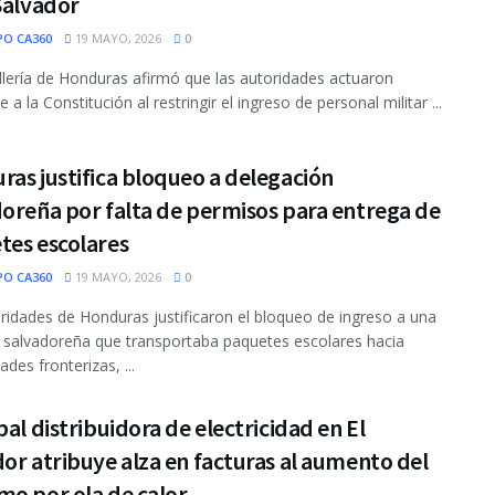
Salvador
PO CA360
19 MAYO, 2026
0
llería de Honduras afirmó que las autoridades actuaron
a la Constitución al restringir el ingreso de personal militar ...
as justifica bloqueo a delegación
oreña por falta de permisos para entrega de
tes escolares
PO CA360
19 MAYO, 2026
0
ridades de Honduras justificaron el bloqueo de ingreso a una
 salvadoreña que transportaba paquetes escolares hacia
des fronterizas, ...
pal distribuidora de electricidad en El
or atribuye alza en facturas al aumento del
mo por ola de calor