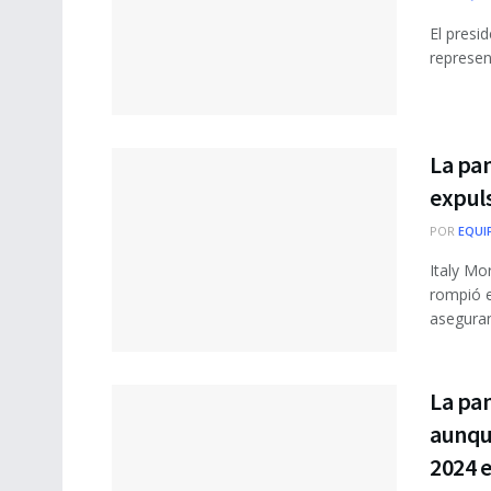
El presi
represen
La pan
expuls
POR
EQUI
Italy Mo
rompió e
aseguran
La pa
aunqu
2024 