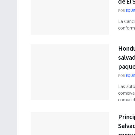
de El 
POR
EQUI
La Canci
conforme 
Hondur
salvad
paque
POR
EQUI
Las auto
comitiva
comunida
Princi
Salvad
consu