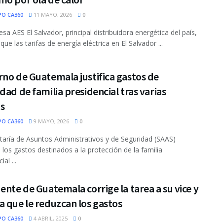
PO CA360
11 MAYO, 2026
0
sa AES El Salvador, principal distribuidora energética del país,
ue las tarifas de energía eléctrica en El Salvador ...
no de Guatemala justifica gastos de
dad de familia presidencial tras varias
as
PO CA360
9 MAYO, 2026
0
taría de Asuntos Administrativos y de Seguridad (SAAS)
 los gastos destinados a la protección de la familia
al ...
ente de Guatemala corrige la tarea a su vice y
 que le reduzcan los gastos
PO CA360
4 ABRIL, 2025
0