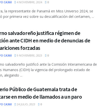
PO CA360
4 NOVIEMBRE, 2024
0
ra, la representante de Panamá en Miss Universo 2024, se
ó por primera vez sobre su descalificación del certamen, ...
no salvadoreño justifica régimen de
ción ante CIDH en medio de denuncias de
ariciones forzadas
PO CA360
9 NOVIEMBRE, 2023
0
rno salvadoreño justificó ante la Comisión Interamericana de
 Humanos (CIDH) la vigencia del prolongado estado de
n, alegando ...
erio Público de Guatemala trata de
icarse en medio de llamados a un paro
PO CA360
24 JULIO, 2023
0