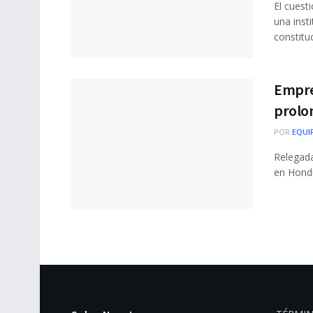
El cuest
una ins
constituc
Empre
prolo
POR
EQUI
Relegada
en Hondu