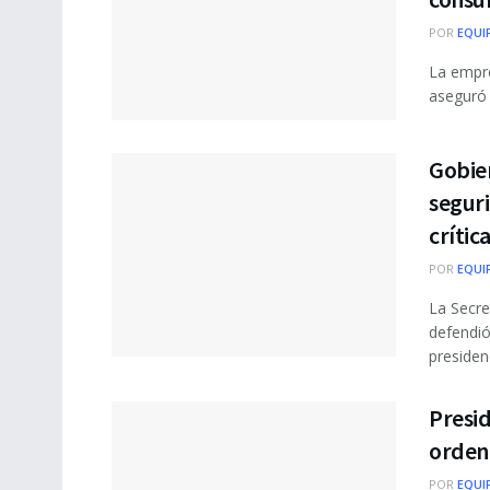
POR
EQUI
La empre
aseguró q
Gobier
seguri
crític
POR
EQUI
La Secre
defendió
presidenci
Presid
ordena
POR
EQUI