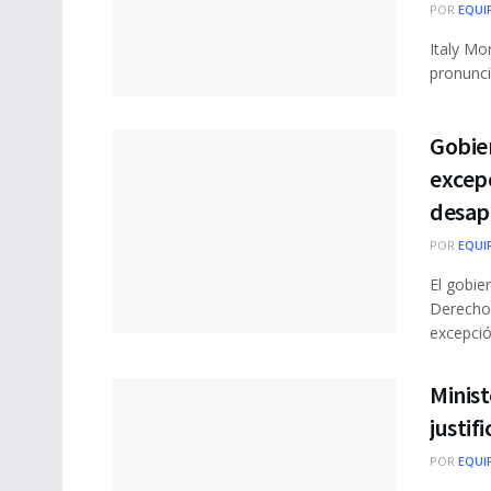
POR
EQUI
Italy Mo
pronunci
Gobier
excep
desap
POR
EQUI
El gobie
Derechos
excepció
Minist
justif
POR
EQUI