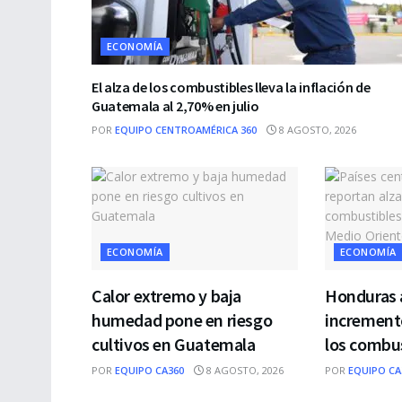
ECONOMÍA
El alza de los combustibles lleva la inflación de
Guatemala al 2,70% en julio
POR
EQUIPO CENTROAMÉRICA 360
8 AGOSTO, 2026
ECONOMÍA
ECONOMÍA
Calor extremo y baja
Honduras 
humedad pone en riesgo
incremento
cultivos en Guatemala
los combu
POR
EQUIPO CA360
8 AGOSTO, 2026
POR
EQUIPO CA