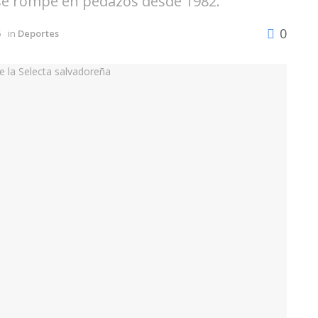
 se rompe en pedazos desde 1982.
0
5
in
Deportes