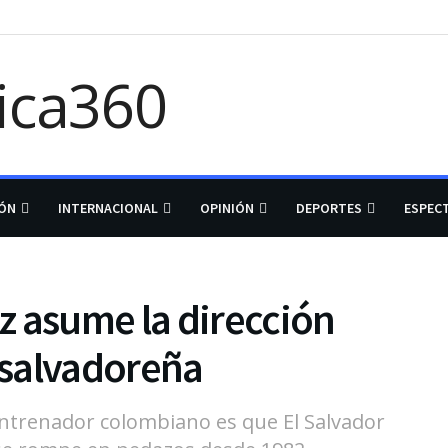
IÓN
INTERNACIONAL
OPINIÓN
DEPORTES
ESPEC
z asume la dirección
a salvadoreña
 entrenador colombiano es que El Salvador