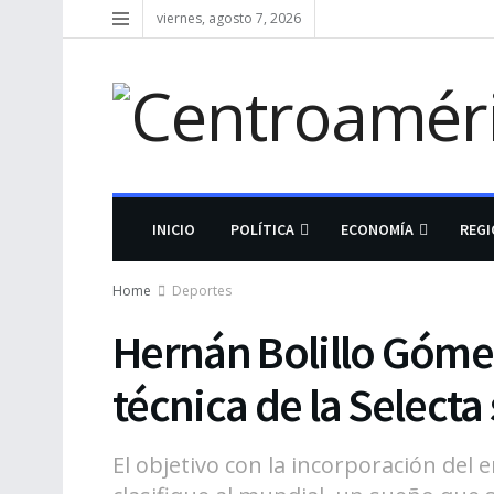
viernes, agosto 7, 2026
INICIO
POLÍTICA
ECONOMÍA
REG
Home
Deportes
Hernán Bolillo Góme
técnica de la Select
El objetivo con la incorporación del