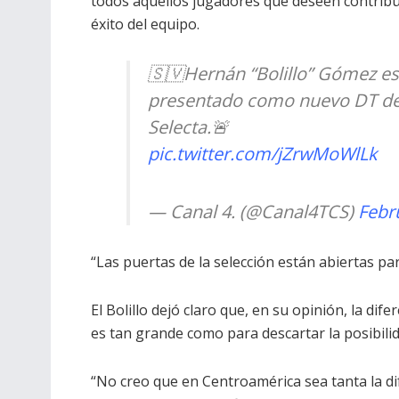
todos aquellos jugadores que deseen contribui
éxito del equipo.
🇸🇻Hernán “Bolillo” Gómez es
presentado como nuevo DT de
Selecta.🚨
pic.twitter.com/jZrwMoWlLk
— Canal 4. (@Canal4TCS)
Febr
“Las puertas de la selección están abiertas par
El Bolillo dejó claro que, en su opinión, la di
es tan grande como para descartar la posibilida
“No creo que en Centroamérica sea tanta la di