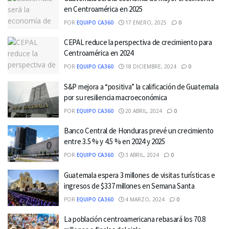
en Centroamérica en 2025
POR
EQUIPO CA360
17 ENERO, 2025
0
CEPAL reduce la perspectiva de crecimiento para
Centroamérica en 2024
POR
EQUIPO CA360
18 DICIEMBRE, 2024
0
S&P mejora a “positiva” la calificación de Guatemala
por su resiliencia macroeconómica
POR
EQUIPO CA360
20 ABRIL, 2024
0
Banco Central de Honduras prevé un crecimiento
entre 3.5 % y 4.5 % en 2024 y 2025
POR
EQUIPO CA360
3 ABRIL, 2024
0
Guatemala espera 3 millones de visitas turísticas e
ingresos de $337 millones en Semana Santa
POR
EQUIPO CA360
4 MARZO, 2024
0
La población centroamericana rebasará los 70.8