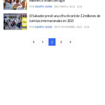
millones a finales del siglo
POR
EQUIPO CA360
8 ENERO, 2024
0
El Salvador prevé una cifra récord de 3.2 millones de
turistas internacionales en 2023
POR
EQUIPO CA360
27 NOVIEMBRE, 2023
0
1
2
3