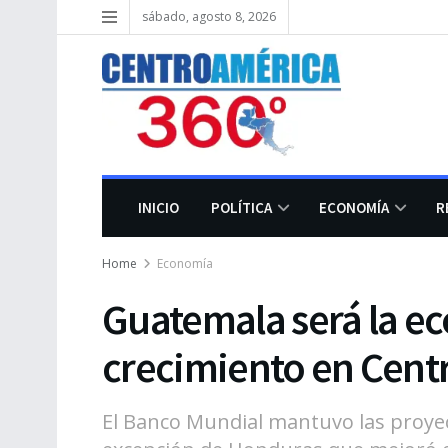
sábado, agosto 8, 2026
INICIO
POLÍTICA
ECONOMÍA
R
Home
Economía
Guatemala será la e
crecimiento en Cent
El Banco Mundial mantuvo las proyec