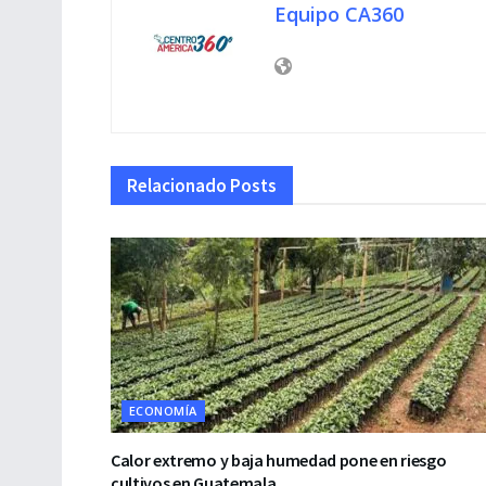
Equipo CA360
Relacionado
Posts
ECONOMÍA
Calor extremo y baja humedad pone en riesgo
cultivos en Guatemala