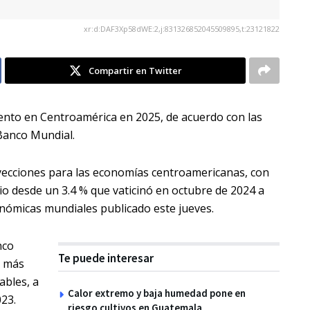
xr:d:DAF3Xp58dWE:2,j:831326852045509895,t:23121822
Compartir en Twitter
ento en Centroamérica en 2025, de acuerdo con las
Banco Mundial.
oyecciones para las economías centroamericanas, con
o desde un 3.4 % que vaticinó en octubre de 2024 a
onómicas mundiales publicado este jueves.
nco
Te puede interesar
a más
ables, a
Calor extremo y baja humedad pone en
023.
riesgo cultivos en Guatemala