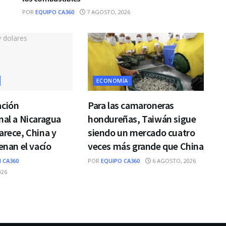
POR
EQUIPO CA360
7 AGOSTO, 2026
ECONOMÍA
ación
Para las camaroneras
nal a Nicaragua
hondureñas, Taiwán sigue
arece, China y
siendo un mercado cuatro
enan el vacío
veces más grande que China
 CA360
POR
EQUIPO CA360
6 AGOSTO, 2026
026