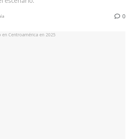
l escenario.
0
ía