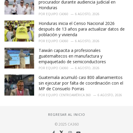
procurador durante audiencia judicial en
Honduras
POR
EQUIPO CA360
6 AGOSTO, 2026
Honduras inicia el Censo Nacional 2026
después de 13 años para actualizar datos de
población y vivienda
POR
EQUIPO CA360
6 AGOSTO, 2026
Taiwán capacita a profesionales
guatemaltecos en manufactura y
empaquetado de semiconductores
POR
EQUIPO CA360
6 AGOSTO, 2026
Guatemala acumuló casi 800 allanamientos
sin ejecutar por falta de coordinación con el
MP de Consuelo Porras
POR
EQUIPO CENTROAMÉRICA 360
6 AGOSTO, 2026
REGRESAR AL INICIO
© 2025 CA360