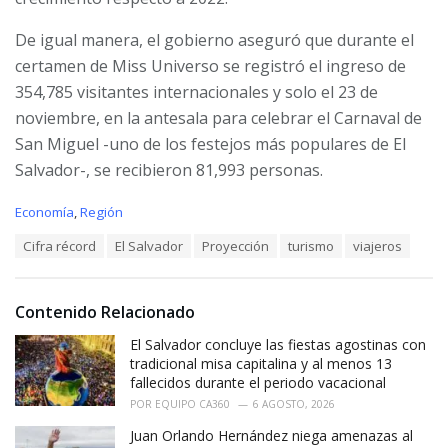
De igual manera, el gobierno aseguró que durante el
certamen de Miss Universo se registró el ingreso de
354,785 visitantes internacionales y solo el 23 de
noviembre, en la antesala para celebrar el Carnaval de
San Miguel -uno de los festejos más populares de El
Salvador-, se recibieron 81,993 personas.
C
Economía
,
Región
a
T
Cifra récord
El Salvador
Proyección
turismo
viajeros
t
a
e
g
g
s
o
Contenido Relacionado
:
r
i
El Salvador concluye las fiestas agostinas con
e
tradicional misa capitalina y al menos 13
s
fallecidos durante el periodo vacacional
:
POR
EQUIPO CA360
6 AGOSTO, 2026
Juan Orlando Hernández niega amenazas al