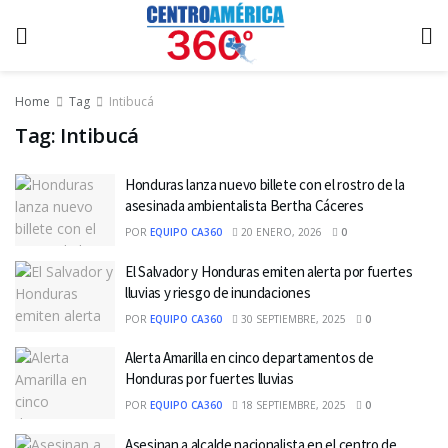
Home
Tag
Intibucá
Tag:
Intibucá
Honduras lanza nuevo billete con el rostro de la
asesinada ambientalista Bertha Cáceres
POR
EQUIPO CA360
20 ENERO, 2026
0
El Salvador y Honduras emiten alerta por fuertes
lluvias y riesgo de inundaciones
POR
EQUIPO CA360
30 SEPTIEMBRE, 2025
0
Alerta Amarilla en cinco departamentos de
Honduras por fuertes lluvias
POR
EQUIPO CA360
18 SEPTIEMBRE, 2025
0
Asesinan a alcalde nacionalista en el centro de