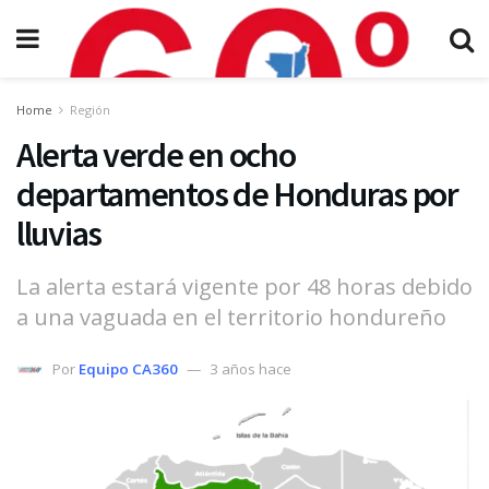
Home
Región
Alerta verde en ocho
departamentos de Honduras por
lluvias
La alerta estará vigente por 48 horas debido
a una vaguada en el territorio hondureño
Por
Equipo CA360
3 años hace