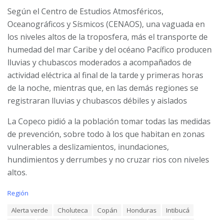
Según el Centro de Estudios Atmosféricos,
Oceanográficos y
Sísmicos (CENAOS), una vaguada en
los niveles altos de la troposfera, más el transporte de
humedad del mar Caribe y del océano Pacífico producen
lluvias y chubascos moderados a
acompañados de
actividad eléctrica al final de la tarde y primeras horas
de la noche, mientras que, en las demás regiones se
registraran lluvias y chubascos débiles y aislados
La Copeco pidió a la población tomar todas las medidas
de prevención, sobre todo à los que habitan en zonas
vulnerables a deslizamientos, inundaciones,
hundimientos y derrumbes y no cruzar rios con niveles
altos.
C
Región
a
T
Alerta verde
Choluteca
Copán
Honduras
Intibucá
t
a
e