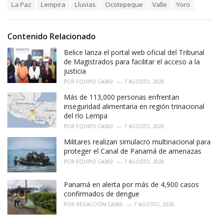
La Paz
Lempira
Lluvias
Ocotepeque
Valle
Yoro
g
g
s
o
:
r
i
Contenido Relacionado
e
Belice lanza el portal web oficial del Tribunal
s
:
de Magistrados para facilitar el acceso a la
justicia
POR
EQUIPO CA360
7 AGOSTO, 2026
Más de 113,000 personas enfrentan
inseguridad alimentaria en región trinacional
del río Lempa
POR
EQUIPO CA360
7 AGOSTO, 2026
Militares realizan simulacro multinacional para
proteger el Canal de Panamá de amenazas
POR
EQUIPO CA360
7 AGOSTO, 2026
Panamá en alerta por más de 4,900 casos
confirmados de dengue
POR
REDACCIÓN CA360
7 AGOSTO, 2026