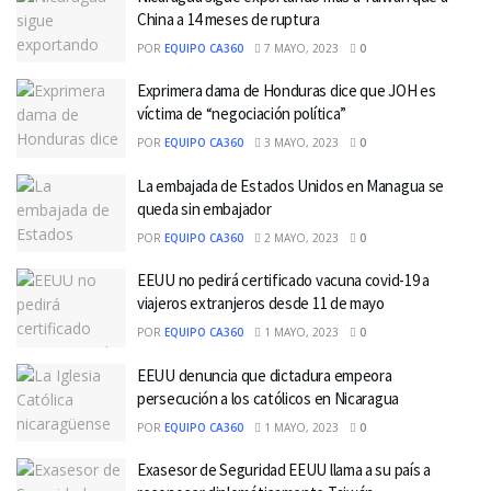
China a 14 meses de ruptura
POR
EQUIPO CA360
7 MAYO, 2023
0
Exprimera dama de Honduras dice que JOH es
víctima de “negociación política”
POR
EQUIPO CA360
3 MAYO, 2023
0
La embajada de Estados Unidos en Managua se
queda sin embajador
POR
EQUIPO CA360
2 MAYO, 2023
0
EEUU no pedirá certificado vacuna covid-19 a
viajeros extranjeros desde 11 de mayo
POR
EQUIPO CA360
1 MAYO, 2023
0
EEUU denuncia que dictadura empeora
persecución a los católicos en Nicaragua
POR
EQUIPO CA360
1 MAYO, 2023
0
Exasesor de Seguridad EEUU llama a su país a