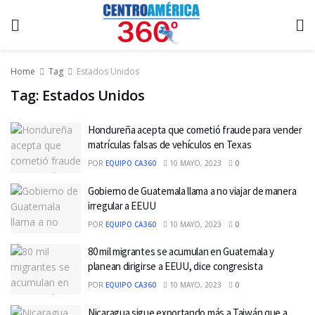
Home
Tag
Estados Unidos
Tag:
Estados Unidos
Hondureña acepta que cometió fraude para vender
matrículas falsas de vehículos en Texas
POR
EQUIPO CA360
10 MAYO, 2023
0
Gobierno de Guatemala llama a no viajar de manera
irregular a EEUU
POR
EQUIPO CA360
10 MAYO, 2023
0
80 mil migrantes se acumulan en Guatemala y
planean dirigirse a EEUU, dice congresista
POR
EQUIPO CA360
10 MAYO, 2023
0
Nicaragua sigue exportando más a Taiwán que a